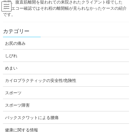
当初、腹直筋離開を疑われての来院されたクライアント様でした
Skip
Skip
が、エコー確認ではそれ程の離開幅が見られなかったケースの紹介
to
to
です。
the
the
content
Navigation
手足のしびれ
カテゴリー
お尻の痛み
HOME
システムの問題（内分泌、神経系など）
手足のしびれ
しびれ
目次
[
非表示
]
めまい
カイロプラクティックの安全性/危険性
スポーツ
スポーツ障害
バックスクワットによる腰痛
健康に関する情報