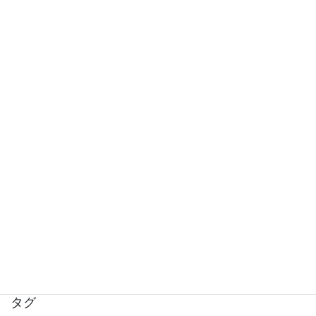
椎骨動脈解離が起きるほどカイロプラクティ
ックの首の矯正で首の骨は動かされるのか？
(2022年度版)
骨盤底筋リリースとセクハラについて
肩の関節唇損傷による痛みとは
腰痛時のベルト・スクワット(実践編)
タグ