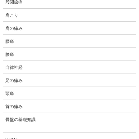
股関節痛
肩こり
神経圧迫による痺れ
肩の痛み
腰痛
神経細胞は、生きている限り活動しているので、微弱電流
膝痛
を流しています。痛みを伝える神経もごく僅かに、通常で
も電流を流していますが、その痛み情報を伝えない様に、
自律神経
抑える機構が働き、感じることがありません。
足の痛み
その機構が上手く働かない状態になると、鈍い痛み（深部
頭痛
痛と呼ばれる）を「痺れ」として感じるようになります。
これが「ジーン」と感じる痺れのメカニズムと考えられて
首の痛み
います。
骨盤の基礎知識
「チクチク・ピリピリ」感は、直接痛みを感じる神経が障
害を受けていると考えられます。