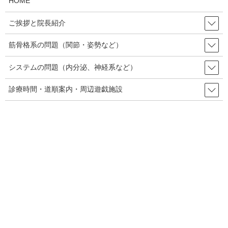
HOME
痛みを感じる神経は2種類あり、「ズキッ」「ズキーン」
ご挨拶と院長紹介
とする強い痛みを感じる神経と、「ジーン」と感じる鈍い
痛みを感じる神経です。鈍い痛みを感じる神経線維は繊維
筋骨格系の問題（関節・姿勢など）
にカバーがついていないので障害に弱くなっています。そ
のため、特に鈍い痛みを感じる神経が影響されていると考
システムの問題（内分泌、神経系など）
えられます。
診療時間・道順案内・周辺遊戯施設
障害する原因として神経線維の圧迫が挙げられます。神経
線維の通り道でしたらどこでも起こる可能性があります。
代表的なものは、椎間孔の変形や、ヘルニア、筋肉による
圧迫です。また、脳や脊髄の病変でも痛み神経の抑制が失
われる場合があり、腫瘍や脳血管障害などで起こります。
内科的な原因の痺れ