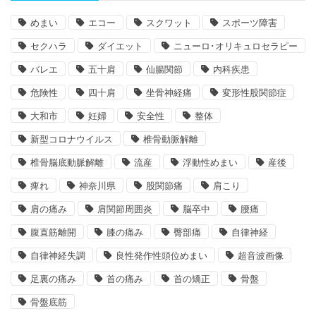
めまい
エコー
スクワット
スポーツ障害
セクハラ
ダイエット
ニューロ･オリキュロセラピー
バレエ
五十肩
仙腸関節
内科疾患
危険性
四十肩
坐骨神経痛
変形性股関節症
大和市
妊婦
安全性
整体
新型コロナウイルス
椎骨動脈解離
椎骨脳底動脈解離
流産
浮動性めまい
産後
痺れ
神奈川県
股関節痛
肩こり
肩の痛み
肩関節周囲炎
脳卒中
腰痛
腹直筋離開
膝の痛み
臀部痛
自律神経
自律神経失調
良性発作性頭位めまい
超音波画像
足裏の痛み
首の痛み
首の矯正
骨盤
骨盤底筋