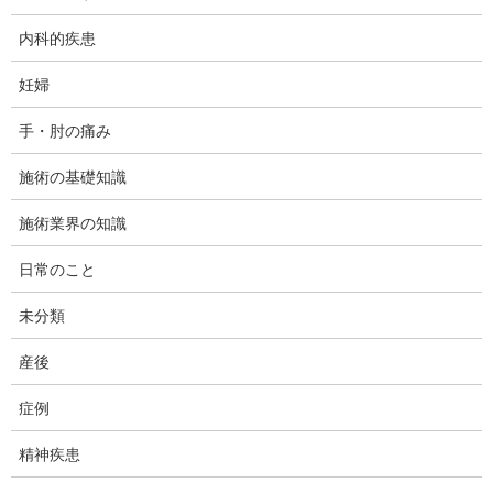
内科的疾患
妊婦
痺れとは
手・肘の痛み
施術の基礎知識
人によってしびれる感覚は違いがあり、感覚の異常によっ
施術業界の知識
て引き起こされるものの他に、何かモノを持ったときに力
が入りづらいことを「しびれ」と訴えたり、筋肉の疲労感
日常のこと
を「しびれる」と言ってくる場合もあります。そのため状
未分類
態や原因を正しく見極める必要があります。
産後
本来のしびれる感覚というものは、「ジーン」とする重だ
るい感覚と、「チクチク・ピリピリ」とする軽い電気のよ
症例
うな感覚があります。
精神疾患