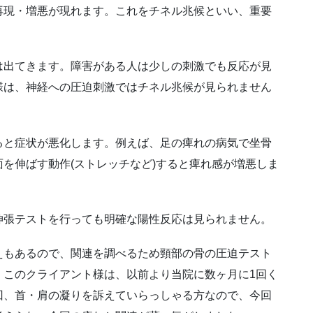
再現・増悪が現れます。これをチネル兆候といい、重要
は出てきます。障害がある人は少しの刺激でも反応が見
様は、神経への圧迫刺激ではチネル兆候が見られません
ると症状が悪化します。例えば、足の痺れの病気で坐骨
を伸ばす動作(ストレッチなど)すると痺れ感が増悪しま
伸張テストを行っても明確な陽性反応は見られません。
えもあるので、関連を調べるため頸部の骨の圧迫テスト
。このクライアント様は、以前より当院に数ヶ月に1回く
回、首・肩の凝りを訴えていらっしゃる方なので、今回