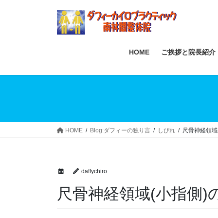
Skip
Skip
to
to
the
the
content
Navigation
HOME
ご挨拶と院長紹介
HOME
Blog:ダフィーの独り言
しびれ
尺骨神経領域
daffychiro
尺骨神経領域(小指側)