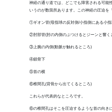
神経の通り道では、どこでも障害される可能
いうのが数箇所あります。この神経の圧迫を
①ギオン管(母指球の反対側/小指側にある小指
②肘部管(肘の内側のぶつけるとジーンと響く
③上腕の内側(動脈が触れるところ)
④鎖骨下
⑤首の横
⑥椎間孔(背骨から出てくるところ)
これらが代表的なところです。
⑥の椎間孔はそこを圧迫するような首の向き