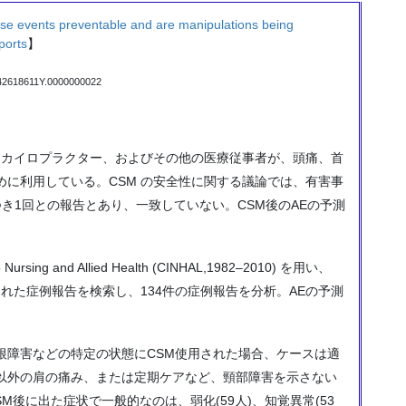
erse events preventable and are manipulations being
ports
】
042618611Y.0000000022
士、カイロプラクター、およびその他の医療従事者が、頭痛、首
に利用している。CSM の安全性に関する議論では、有害事
数につき1回との報告とあり、一致していない。CSM後のAEの予測
 Nursing and Allied Health (CINHAL,1982–2010) を用い、
れた症例報告を検索し、134件の症例報告を分析。AEの予測
根障害などの特定の状態にCSM使用された場合、ケースは適
以外の肩の痛み、または定期ケアなど、頸部障害を示さない
M後に出た症状で一般的なのは、弱化(59人)、知覚異常(53