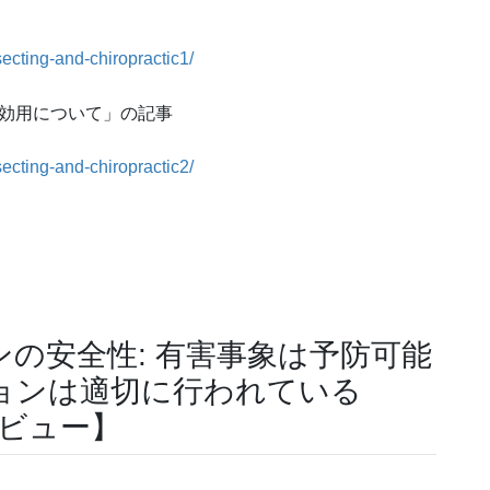
secting-and-chiropractic1/
の効用について」の記事
secting-and-chiropractic2/
の安全性: 有害事象は予防可能
ョンは適切に行われている
レビュー】