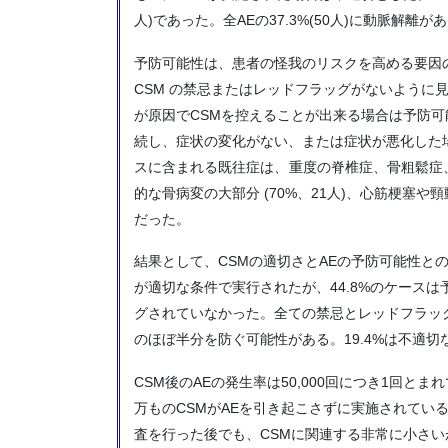
人)であった。全AEの37.3%(50人)に動脈解離が
予防可能性は、患者の怪我のリスクを高める要因
CSM の禁忌またはレッドフラッグがないように
が原因でCSMを控えることが出来る場合は予防可
続し、症状の変化がない、または症状が悪化した
スに含まれる既往症は、 重度の脊椎症、骨粗鬆
的な骨病変の大部分 (70%、21人)、心筋梗塞や
だった。
結果として、CSMの適切さとAEの予防可能性との
が適切な条件で実行されたが、44.8%のケース
グされていなかった。全ての禁忌とレッドフラッグ
のほぼ半分を防ぐ可能性がある。19.4%は不適切
CSM後のAEの発生率は50,000回につき1回とま
万ものCSMがAEを引き起こさずに実施されてい
査を行った後でも、CSMに関連する非常に小さ