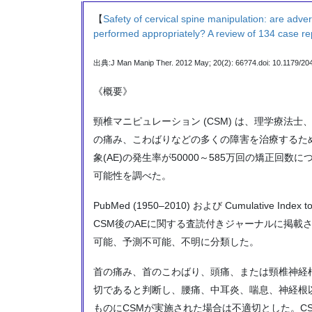
【
Safety of cervical spine manipulation: are adv
performed appropriately? A review of 134 case re
出典:J Man Manip Ther. 2012 May; 20(2): 66?74.doi: 10.1179/2
《概要》
頸椎マニピュレーション (CSM) は、理学療法
の痛み、こわばりなどの多くの障害を治療するため
象(AE)の発生率が50000～585万回の矯正回
可能性を調べた。
PubMed (1950–2010) および Cumulative Index to
CSM後のAEに関する査読付きジャーナルに掲載さ
可能、予測不可能、不明に分類した。
首の痛み、首のこわばり、頭痛、または頸椎神経
切であると判断し、腰痛、中耳炎、喘息、神経根
ものにCSMが実施された場合は不適切とした。CS