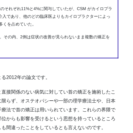
のそれぞれ11%と4%に関与していたが、CSM がカイロプラ
介入であり、他のどの臨床医よりもカイロプラクターによっ
と多くを占めていた。
った。その内、2例は症状の改善が見られないまま複数の矯正を
る2012年の論文です。
と直接関係のない病気に対してい首の矯正を施術したこ
に限らず、オステオパシーや一部の理学療法士や、日本
手療法で首の矯正は用いられています。これらの界隈で
部位からも影響を受けるという思想を持っているところ
しも間違ったことをしているとも言えないのです。