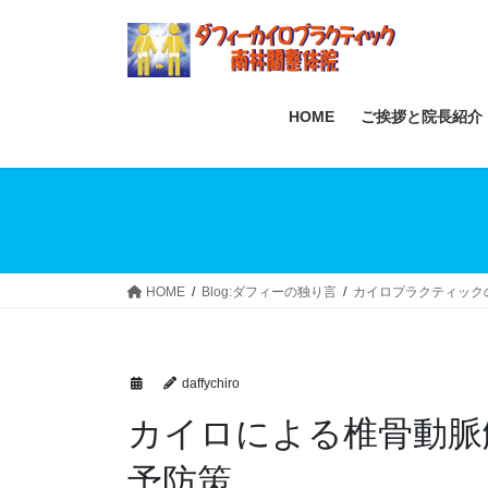
Skip
Skip
to
to
the
the
content
Navigation
HOME
ご挨拶と院長紹介
HOME
Blog:ダフィーの独り言
カイロプラクティック
daffychiro
カイロによる椎骨動脈
予防策