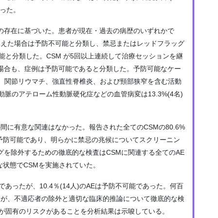
あった。
の存在に基づいた。患者が現在・過去の病歴のいずれかで
見えた場合は予防不可能と分類し、禁忌またはレッドフラッグ
能と分類した。CSM が5回以上連続して治療セッションを継
場合も、症例は予防可能であると分類した。予防可能なケー
症、関節リウマチ、強直性脊椎炎、および頸部狭窄を含む活動
頸動脈のアテローム性動脈硬化症などの血管病変は13.3%(4名)
間に有意な関連はなかった。報告された全てのCSMの80.6%
は予防可能であり、明らかに禁忌の兆候についてスクリーニン
を除外するための徹底的な検査はCSMに関連する全てのAE
な状態でCSMを実施されていた。
れであったが、10.4％(14人)のAEは予防不可能であった。何百
るが、不適応者の除外と適切な臨床的推論について徹底的な検
いが固有のリスクがあることを分析結果は示唆している。