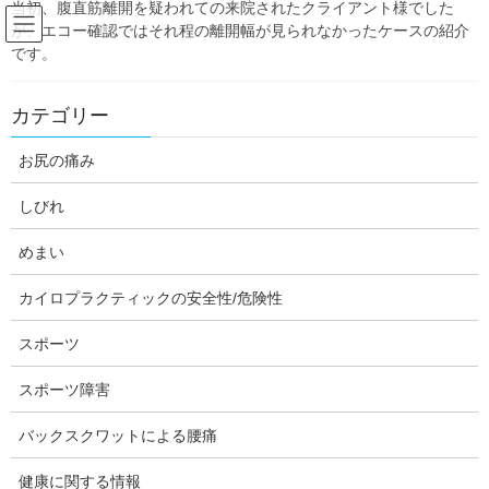
当初、腹直筋離開を疑われての来院されたクライアント様でした
Skip
Skip
が、エコー確認ではそれ程の離開幅が見られなかったケースの紹介
to
to
です。
the
the
content
Navigation
Blog:ダフィーの独り言
カテゴリー
お尻の痛み
HOME
Blog:ダフィーの独り言
内科的疾患
しびれ
内科的疾患
めまい
カイロプラクティックの安全性/危険性
内科的疾患
スポーツ
癌闘病者の運動について(2)
スポーツ障害
前回の記事「癌闘病者の運動について(1)」の続きです。前回は、
癌に対する運動の効用の研究の紹介をさせて頂きました。 今回
バックスクワットによる腰痛
は、「米国スポーツ医学会（ACSM）の癌のための運動ガイドライ
ン」や「英国国民保健サー […]
健康に関する情報