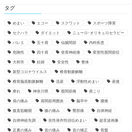
タグ
めまい
エコー
スクワット
スポーツ障害
セクハラ
ダイエット
ニューロ･オリキュロセラピー
バレエ
五十肩
仙腸関節
内科疾患
危険性
四十肩
坐骨神経痛
変形性股関節症
大和市
妊婦
安全性
整体
新型コロナウイルス
椎骨動脈解離
椎骨脳底動脈解離
流産
浮動性めまい
産後
痺れ
神奈川県
股関節痛
肩こり
肩の痛み
肩関節周囲炎
脳卒中
腰痛
腹直筋離開
膝の痛み
臀部痛
自律神経
自律神経失調
良性発作性頭位めまい
超音波画像
足裏の痛み
首の痛み
首の矯正
骨盤