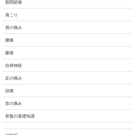
股関節痛
という話。
便秘の改善にカイロプラクティックの施術が有効だった一例。
肩こり
肩の痛み
内科的疾患
腰痛
検査をしても腹部の違和感の原因
膝痛
が分からない時に
お医者さんで調べてもらって原因が分からないお腹の違和感があ
自律神経
る場合、次に考えることは？
足の痛み
頭痛
内科的疾患
首の痛み
照明が暗めの飲食店で食事をする
と不調を訴えるクライアント様
骨盤の基礎知識
薄暗い店内に入ると体調が崩れるという人のケースでホルモンと
の関連を考えてみます。