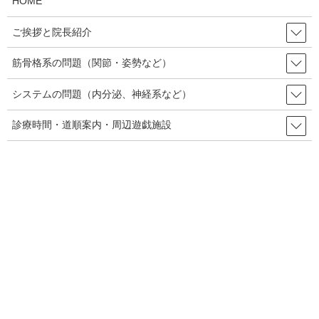
HOME
ご挨拶と院長紹介
内科的疾患
筋骨格系の問題（関節・姿勢など）
肺炎からの背中の痛み(続編)
「肺炎からの背中の痛み」のクライアント様の症例報告の続編で
システムの問題（内分泌、神経系など）
す。
診療時間・道順案内・周辺遊戯施設
内科的疾患
肺炎からの関連痛による背中の痛
み
見落としがちな内臓からの関連痛。適切な医療機関の受診により
発見されたという話です。
内科的疾患
アスペルガーと胸焼け、極度の倦