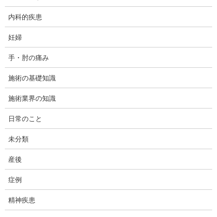
内科的疾患
内科的疾患
妊婦
癌闘病者の運動について(1)
今日は、ダフィーカイロプラクティックです。 当院では、たま～
手・肘の痛み
に癌の闘病者様に運動指導をすることがあります。 闘病生活で、
筋肉が細り、体力が落ちたということで、何か出来ることない
施術の基礎知識
か？と尋ねられるためです。 癌患者の闘病中及 […]
施術業界の知識
日常のこと
内科的疾患
未分類
肋骨下部の痛みのお問い合わせ
当院に届いた質問から。
産後
症例
内科的疾患
精神疾患
便秘の解消にカイロが役に立った