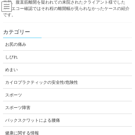
当初、腹直筋離開を疑われての来院されたクライアント様でした
Skip
Skip
が、エコー確認ではそれ程の離開幅が見られなかったケースの紹介
to
to
です。
the
the
content
Navigation
Blog:ダフィーの独り言
カテゴリー
お尻の痛み
HOME
Blog:ダフィーの独り言
内科的疾患
検査をしても腹部の違和感の原因が分からない時に
しびれ
daffychiro
めまい
内科的疾患
カイロプラクティックの安全性/危険性
検査をしても腹部の違和感の原因
が分からない時に
スポーツ
スポーツ障害
バックスクワットによる腰痛
健康に関する情報