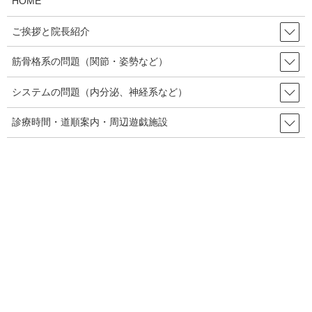
HOME
す。これは我々、施術者や民間療法の人間にも介在することが出
来る分野なので、近年、業界で広く取り入れられている考え方で
ご挨拶と院長紹介
す。
筋骨格系の問題（関節・姿勢など）
今回は、この体のシステムの不具合でという面から腹部の違和感
がを見ていこうと思います。
システムの問題（内分泌、神経系など）
診療時間・道順案内・周辺遊戯施設
内蔵の滑走性の不調による違和感
先にも述べましたが、腹部の違和感で訴えが多いのがミゾオチと
肋骨の下部周辺です。
我々、カイロプラクターは第一に「手技」によるアプローチを得
意としているので、その観点から見てみます。
まず、ミゾオチ部ですが、ここに何があるのかというと、胃があ
ります。肝臓の先端部や膵臓も周辺にあります。胃からは大網と