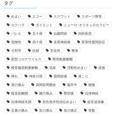
タグ
めまい
エコー
スクワット
スポーツ障害
セクハラ
ダイエット
ニューロ･オリキュロセラピー
バレエ
五十肩
仙腸関節
内科疾患
危険性
四十肩
坐骨神経痛
変形性股関節症
大和市
妊婦
安全性
整体
新型コロナウイルス
椎骨動脈解離
椎骨脳底動脈解離
流産
浮動性めまい
産後
痺れ
神奈川県
股関節痛
肩こり
肩の痛み
肩関節周囲炎
脳卒中
腰痛
腹直筋離開
膝の痛み
臀部痛
自律神経
自律神経失調
良性発作性頭位めまい
超音波画像
足裏の痛み
首の痛み
首の矯正
骨盤