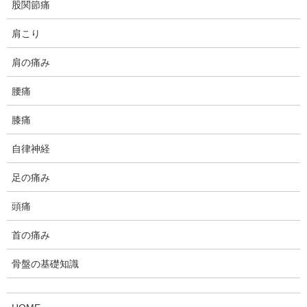
股関節痛
なります。
肩こり
その様な場合、機能医学的な側面から何が出来るかをお伝えして
いきます。
肩の痛み
今回は特に肋骨の下の部分やミゾオチに違和感を訴える方が多い
腰痛
ので、その点にフォーカスしてお話します。
膝痛
自律神経
機能性医学とは？
足の痛み
頭痛
画像診断で分かるような、余計なものが体に出来た、形が変わっ
た、など器質性病気を対象としたものが従来の医学であり、それ
首の痛み
に対し内蔵内部の働きや神経の働きなどシステムとしての働きの
不調を対象とするのが機能的医学と言われています。
骨盤の基礎知識
具体的には、栄養やメンタル、運動など健康を支えているものの
バランスが崩れているために引き起こされると考えられるもので