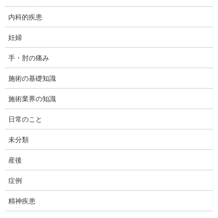
内科的疾患
妊婦
手・肘の痛み
施術の基礎知識
施術業界の知識
日常のこと
未分類
今日はダフィーカイロです。前回までのシリーズ記事「五十肩」
は一旦お休みして、別の話題をお届けします。
産後
腹部の違和感を訴えて施術院を探してこられる方がいらっしゃい
症例
ます。
精神疾患
病院で検査しても何も見つからず、かと言って入院するほど重い
症状でもないので、そのまま違和感を抱えて日常を過ごすことに