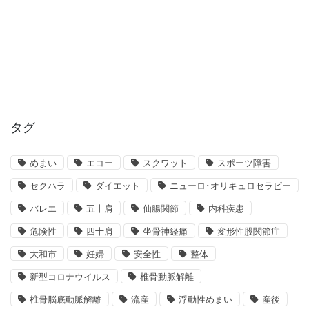
肩の関節唇損傷による痛みとは
タグ
めまい
エコー
スクワット
スポーツ障害
セクハラ
ダイエット
ニューロ･オリキュロセラピー
バレエ
五十肩
仙腸関節
内科疾患
危険性
四十肩
坐骨神経痛
変形性股関節症
大和市
妊婦
安全性
整体
新型コロナウイルス
椎骨動脈解離
椎骨脳底動脈解離
流産
浮動性めまい
産後