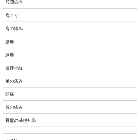
股関節痛
しびれ
施術に全く反応を示さない小指側
肩こり
の手の痺れの症例
肩の痛み
施術に全く反応しない手の痺れと、そのクライアント様の顛末。
腰痛
膝痛
しびれ
尺骨神経領域(小指側)の痺れでのご
自律神経
来院
足の痛み
１ヶ月間続く右小指･薬指の痺れ感の症例のご紹介です。
頭痛
首の痛み
お尻の痛み
骨盤の基礎知識
梨状筋症候群からの坐骨神経痛と
思われる症状