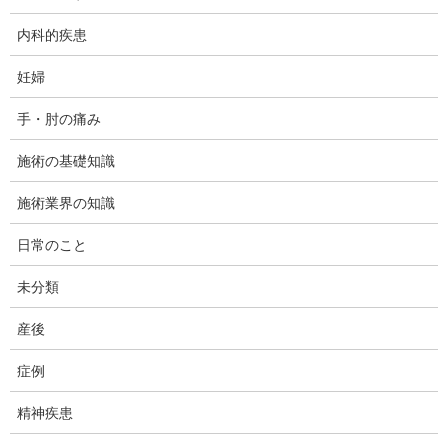
内科的疾患
しびれ
妊婦
思いもかけない痺れの原因
表面的に現れている症状からは、思いもかけない病気が原因とし
手・肘の痛み
て隠されている例をお知らせします。
施術の基礎知識
施術業界の知識
しびれ
日常のこと
していい誤診と、ダメな誤診
当院は医療機関ではないので、診断行為はできません。診断行為
未分類
は医師が行うものであり、医師でない者が行えば医師法に抵触す
るからです。一方で当院ではやたらと検査を行い、重視していま
産後
す。診断をしないのに検査して、何にしてんの？と疑問に思われ
るでしょう。今回は当院の「検査」や、それに基づく「診断」に
症例
ついての考え方、取り組み方を述べてみたいと思います。
精神疾患