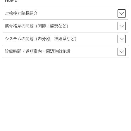
HOME
典型的な梨常勤症候群と思われる坐骨神経痛のケースのご紹介で
す。
ご挨拶と院長紹介
筋骨格系の問題（関節・姿勢など）
しびれ
糖尿病の神経症状としての足の痺
システムの問題（内分泌、神経系など）
れの症例
診療時間・道順案内・周辺遊戯施設
内臓からの関連症状としての筋骨格系の症例の第5弾として、糖尿
病からの神経症状のご紹介をさせていただきます。糖尿病の場
合、全身疾患なので特定に臓器からの関連痛という訳ではありま
せんが、筋骨格系の症状と間違いやすいので、ここでご報告させ
ていただこうと思います。
しびれ
坐骨神経痛様の痺れ・痛みでご来
院
当院では、施術内容というものを段階を追って考察・修正を加え