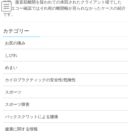
当初、腹直筋離開を疑われての来院されたクライアント様でした
Skip
Skip
が、エコー確認ではそれ程の離開幅が見られなかったケースの紹介
to
to
です。
the
the
content
Navigation
Blog:ダフィーの独り言
カテゴリー
お尻の痛み
HOME
Blog:ダフィーの独り言
痺れ
しびれ
痺れ
めまい
カイロプラクティックの安全性/危険性
しびれ
スポーツ
左手の痺れの訴えでのご来院
スポーツ障害
今回の施術の報告は、腕の痺れの40代男性のクライアント様で
す。 肩がこるのでいつもの行きつけのマッサージ屋さんを利用さ
バックスクワットによる腰痛
れたところ、毎回担当してもらう施術者ではなく初めての施術者
に当たったそうです。 その時、肩甲骨の内側を […]
健康に関する情報