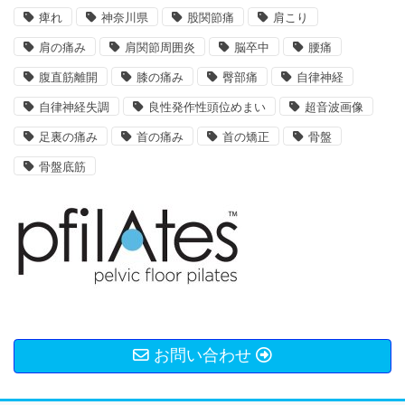
痺れ
神奈川県
股関節痛
肩こり
肩の痛み
肩関節周囲炎
脳卒中
腰痛
腹直筋離開
膝の痛み
臀部痛
自律神経
自律神経失調
良性発作性頭位めまい
超音波画像
足裏の痛み
首の痛み
首の矯正
骨盤
骨盤底筋
お問い合わせ