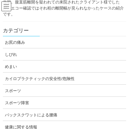
当初、腹直筋離開を疑われての来院されたクライアント様でした
Skip
Skip
が、エコー確認ではそれ程の離開幅が見られなかったケースの紹介
to
to
です。
the
the
content
Navigation
Blog:ダフィーの独り言
カテゴリー
お尻の痛み
HOME
Blog:ダフィーの独り言
カイロプラクティックの安全性/危険性
椎骨脳底動脈解離と首の矯正(前編)
しびれ
daffychiro
めまい
カイロプラクティックの安全性/危険性
カイロプラクティックの安全性/危険性
椎骨脳底動脈解離と首の矯正(前編)
スポーツ
カイロプラクティックの安全性/危険性を語る前提となる、科学的
スポーツ障害
根拠を提示する企画の第４回目です。いよいよ本題に辿り着きま
した。この記事は2016年に掲載した記事に加筆・修正したものに
バックスクワットによる腰痛
なります。
健康に関する情報