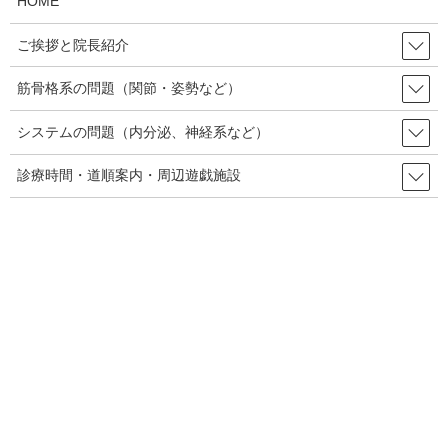
HOME
ご挨拶と院長紹介
筋骨格系の問題（関節・姿勢など）
システムの問題（内分泌、神経系など）
1、vertebrobasilar artery (VBA)
診療時間・道順案内・周辺遊戯施設
strokeの訳について
頚椎の矯正における危険性で主にテーマとなるのがvertebrobasilar
artery (VBA) strokeについてです。今回取り上げた研究論文もこの
ことに関するものがメインです。
vertebrobasilar artery とは椎骨脳底動脈の事です。
strokeとは卒中と訳され、血管障害による急性症状を指します。具
体的には、血管のつまりを表す「梗塞」や、動脈壁がはがれる
「動脈解離」などが含まれます。ここでは一般的な血管障害と訳
しています。