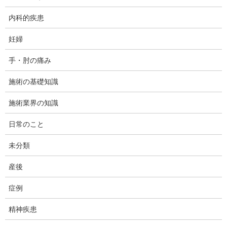
最もカイロプラクティックの安全性でやり玉にあげられる、首の
矯正についての安全性に対する研究を今回のシリーズ記事では議
内科的疾患
論します。
妊婦
ここで一つお断りしておくことがあります。首に対する矯正のよ
うな手技は、何もカイロプラクティックに限った事ではありませ
手・肘の痛み
ん。今ここで「矯正のような手技」という表現を使ったのは、カ
イロプラクティック以外の手技は何を狙って行われているかを私
施術の基礎知識
自身が把握していないからです。それは、接骨・整骨院、マッサ
ージ屋、鍼灸院、各種整体などでも行われています。前回の記事
施術業界の知識
「
シリーズ記事を書くきっかけ
」でも触れたように、首の手技で
日常のこと
の事故はカイロプラクティック限定のように印象付けられていま
すが、それは違います。
未分類
ここでご紹介する研究論文は、主に「pubmed」から検索されたも
産後
ので、カイロプラクティックを対象として研究されたものです。
検索の前提となる条件や研究論文の質(エビデンス・レベル)につい
症例
ては、前々回の記事「
カイロプラクティックの安全性/危険性を論
じるに当たって
」のなかで触れてあります。
精神疾患