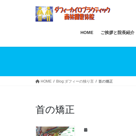
Skip
Skip
to
to
the
the
content
Navigation
HOME
ご挨拶と院長紹介
HOME
Blog:ダフィーの独り言
首の矯正
首の矯正