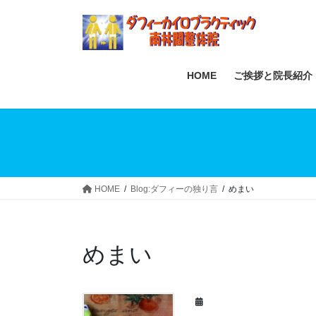
Skip
Skip
to
to
the
the
content
Navigation
HOME
ご挨拶と院長紹介
HOME
Blog:ダフィーの独り言
めまい
めまい