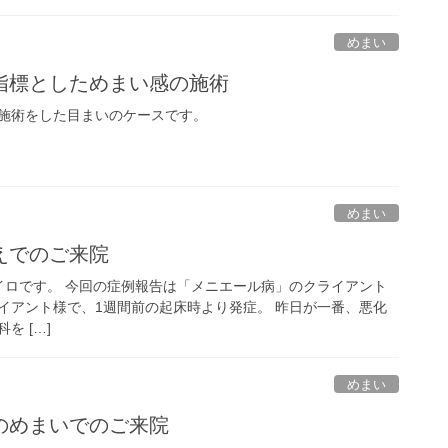
めまい
指標としためまい感の施術
施術をした目まいのケースです。
めまい
えでのご来院
ロです。 今回の症例報告は「メニエール病」のクライアント
ライアント様で、1週間前の起床時より発症。 昨日が一番、悪化
を […]
めまい
のめまいでのご来院