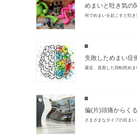
めまいと吐き気の
何でめまいを起こすと吐き
失敗しためまい症
最近、直面した回転性めま
偏(片)頭痛からく
さまざまなタイプの目まい