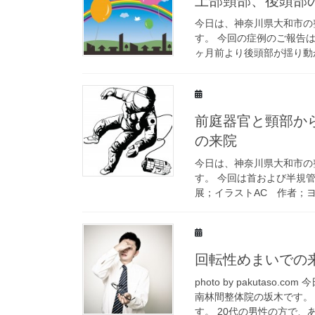
上部頸部、後頭部
今日は、神奈川県大和市の
す。 今回の症例のご報告
ヶ月前より後頭部が揺り動か
前庭器官と頸部か
の来院
今日は、神奈川県大和市の
す。 今回は首および半規
展；イラストAC 作者；ヨギ
回転性めまいでの
photo by pakuta
南林間整体院の坂木です。
す。 20代の男性の方で、ある