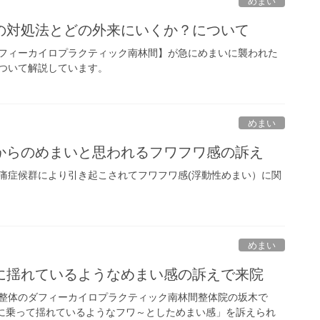
めまい
の対処法とどの外来にいくか？について
フィーカイロプラクティック南林間】が急にめまいに襲われた
ついて解説しています。
めまい
からのめまいと思われるフワフワ感の訴え
痛症候群により引き起こされてフワフワ感(浮動性めまい）に関
めまい
に揺れているようなめまい感の訴えで来院
整体のダフィーカイロプラクティック南林間整体院の坂木で
船に乗って揺れているようなフワ～としためまい感」を訴えられ