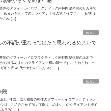
の緊張からくるめまい感
整体のダフィーカイロプラクティック南林間整体院のサカキで
は、めまいを訴えてのクライアント様の第４弾です。 症状 ３
され […]
めまい
らの不調が重なって出たと思われるめまいで
整体のダフィーカイロプラクティック南林間整体院の坂木で
管から来るめまいのクライアント様の報告です。 ふわふわ 出
ギリ氏 40代の女性の方で、3ヶ […]
めまい
来院
so.com 今日は、神奈川県大和市の整体のダフィーカイロプラクティック
 今回、ご紹介させて頂く症例は「めまい」のクライアント様で
日PC […]