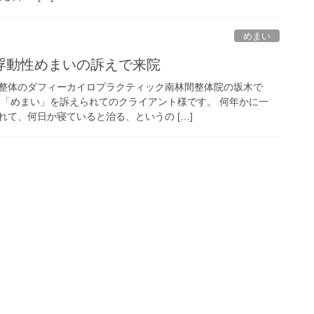
めまい
浮動性めまいの訴えで来院
整体のダフィーカイロプラクティック南林間整体院の坂木で
は「めまい」を訴えられてのクライアント様です。 何年かに一
て、何日か寝ていると治る、というの […]