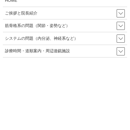
HOME
下記の症状がめまいに伴って出ている場合、命に危険な病気の可
能性があるので急いで救急車を呼んでください。
ご挨拶と院長紹介
筋骨格系の問題（関節・姿勢など）
①激しい頭痛が起っている。
システムの問題（内分泌、神経系など）
②手足の麻痺、震えが起こっている。
診療時間・道順案内・周辺遊戯施設
③上手くしゃべれない。
④スポーツなどで頭をぶつけた。
⑤胸の痛みや締め付け感がある。
⑥嘔吐が何時までも続く。
①②③④⑥は、脳の血管障害の可能性があり、脳出血や脳梗塞、
その他血管の循環不全などが考えられます。また、脳腫瘍によっ
ても同様の症状が起る可能性があります。