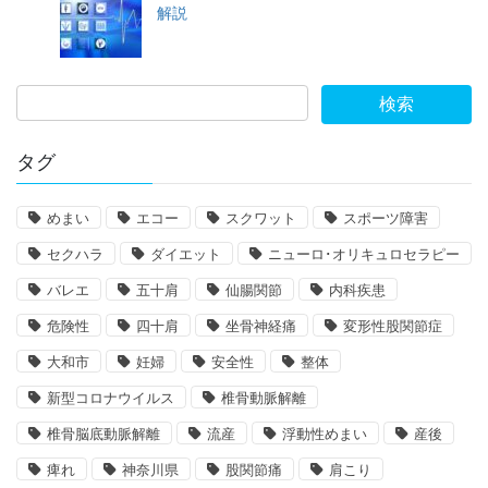
解説
タグ
めまい
エコー
スクワット
スポーツ障害
セクハラ
ダイエット
ニューロ･オリキュロセラピー
バレエ
五十肩
仙腸関節
内科疾患
危険性
四十肩
坐骨神経痛
変形性股関節症
大和市
妊婦
安全性
整体
新型コロナウイルス
椎骨動脈解離
椎骨脳底動脈解離
流産
浮動性めまい
産後
痺れ
神奈川県
股関節痛
肩こり