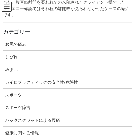
当初、腹直筋離開を疑われての来院されたクライアント様でした
Skip
Skip
が、エコー確認ではそれ程の離開幅が見られなかったケースの紹介
to
to
です。
the
the
content
Navigation
Blog:ダフィーの独り言
カテゴリー
お尻の痛み
HOME
Blog:ダフィーの独り言
めまい
急に起っためまいの対処法とどの外来にいくか？について
しびれ
daffychiro
めまい
めまい
カイロプラクティックの安全性/危険性
急に起っためまいの対処法とどの
外来にいくか？について
スポーツ
スポーツ障害
バックスクワットによる腰痛
今日は。最近、無性にホームジムがほしい神奈川県大和市の整体
【ダフィーカイロプラクティック南林間】の坂木です。
健康に関する情報