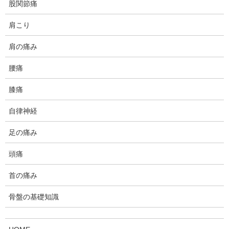
股関節痛
肩こり
肩の痛み
腰痛
膝痛
自律神経
足の痛み
1、急なめまいが起こった時に、先
頭痛
ず確認すること
首の痛み
1-1、こんな時はとにかく急いで救急車を
骨盤の基礎知識
呼ぶ「めまい」