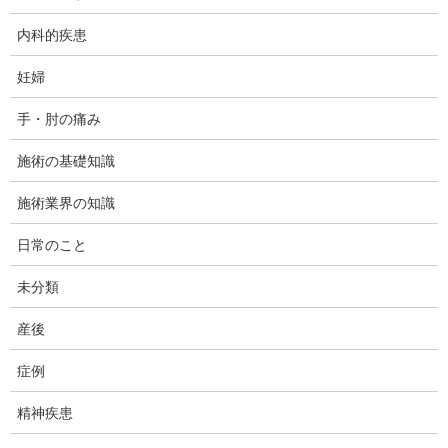
内科的疾患
通常、ウチのような施術院ですと、利用者の8～9割は肩こり･腰痛
妊婦
が主訴で来院されるというのが一般的です。ですが、当院の場合
はちょっと変わってまして、多い時ですと1/3くらいは「めまい」
手・肘の痛み
のクライアント様で占められることがあります。
施術の基礎知識
施術業界の知識
そこで、今回はご自身が急にめまいに襲われた際に、どうすれば
よいかをご紹介していこうと思います。なお、ここに書かれてい
日常のこと
る事は、医師における診断の代わりになるものではありません。
未分類
めまいの8割方は命に別状のない疾患と言われていますが、中には
重篤な疾患に結びつくものもあります。素人判断は避け、基本的
産後
には直ちに医療機関を受診される事をおすすめします。
症例
精神疾患