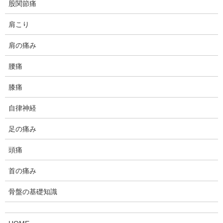
股関節痛
肩こり
子供のころより30分前に前兆が起こる典型的な偏頭痛持ちだっ
た。妊娠5ヶ月目のある日、突然回転性目まいが起こった。良性発
肩の痛み
作頭位めまい(BPPV)の症状で、頭を動かすと目まいが起こるが、
繰り返すと目まいが起きづらくなるなど特徴的で、耳鼻科でエプ
腰痛
リー法を行ってもらうとすぐ治った。4ヶ月前に出産したが、それ
以降、以前より偏頭痛がひどく起こるようになった。1ヶ月前に偏
膝痛
頭痛が再発したが、それ以降ずっとふわふわした感じや、頭が後
ろへ引っ張られるような感じが出るようになった。その数日後、
自律神経
耳のつまり感もでてきたので耳鼻科にいき聴覚検査をしたら低音
難聴は判明し、メニエール氏病の診断が下った。また数日後、症
足の痛み
状が続くのでメニエール外来を受診すると、今度は良性発作性頭
頭痛
位めまいの診断が下った。そのまま症状が続くので当院へ来院。
首の痛み
上のような経過を経たクライアント様でした。お話を伺った限り
では、5ヶ月前に起こった目まいは典型的な良性発作性頭位目まい
骨盤の基礎知識
の特徴を見せており診断通りのようです。特徴というのは、目ま
いを反復するさせると継続時間や程度が弱まってくる、エプリー
法(耳石置換法)で改善するなどです。