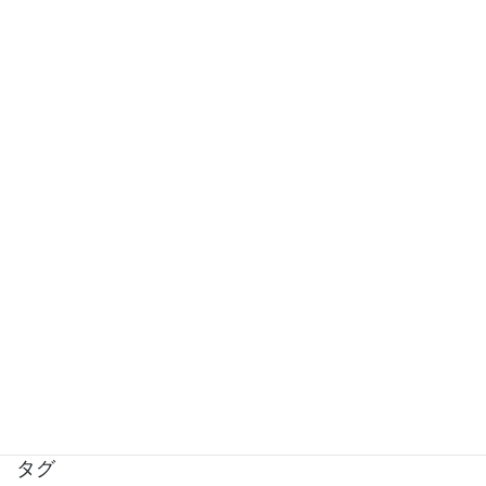
骨盤底筋リリースとセクハラについて
椎骨動脈解離が起きるほどカイロプラクティ
ックの首の矯正で首の骨は動かされるのか？
(2022年度版)
カイロによる椎骨動脈解離リスクの研究の紹
介と予防策
肩の関節唇損傷による痛みとは
タグ