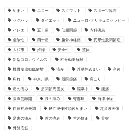
めまい
エコー
スクワット
スポーツ障害
セクハラ
ダイエット
ニューロ･オリキュロセラピー
バレエ
五十肩
仙腸関節
内科疾患
危険性
四十肩
坐骨神経痛
変形性股関節症
大和市
妊婦
安全性
整体
新型コロナウイルス
椎骨動脈解離
椎骨脳底動脈解離
流産
浮動性めまい
産後
痺れ
神奈川県
股関節痛
肩こり
肩の痛み
肩関節周囲炎
脳卒中
腰痛
腹直筋離開
膝の痛み
臀部痛
自律神経
自律神経失調
良性発作性頭位めまい
超音波画像
足裏の痛み
首の痛み
首の矯正
骨盤
骨盤底筋