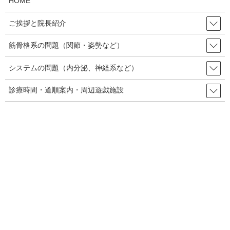
HOME
その次にメニエール氏病の診断の下った目まいは、今度はエプリ
ご挨拶と院長紹介
ー法でも解決せず、低音難聴という特徴的な症状まあるのでメニ
エール氏病の診断も納得できます。一般的にBPPVでは難聴の併発
筋骨格系の問題（関節・姿勢など）
はあまり知られていません。メニエール氏病の発作では、通常回
転性目まいが起こりますが、程度が低かったり、両側性に起こっ
システムの問題（内分泌、神経系など）
た場合はフワフワとした浮動性目まいになる場合もあります。
診療時間・道順案内・周辺遊戯施設
メニエール氏病の発作が治まった後も、三半規管の調子が全快せ
ずダラダラと不調を引きづるというのはよくあることです。しか
し1ヶ月近くも同じ状態が続くというのはあまり聞きません。
当院での処置
各医療機関でその都度検査は行っており、先にあげた兆候以外に
異常所見は見られていないようでした。当院でも確認のため一通
り検査を行いました。眼球運動で若干の右方向の動きが鈍く、指