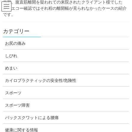
当初、腹直筋離開を疑われての来院されたクライアント様でした
Skip
Skip
が、エコー確認ではそれ程の離開幅が見られなかったケースの紹介
to
to
です。
the
the
content
Navigation
Blog:ダフィーの独り言
カテゴリー
お尻の痛み
HOME
Blog:ダフィーの独り言
めまい
偏(片)頭痛からくると思われるめまいのケース
しびれ
daffychiro
めまい
めまい
カイロプラクティックの安全性/危険性
偏(片)頭痛からくると思われるめま
いのケース
スポーツ
スポーツ障害
目まいや産後の問題に関しては市外からお越しいただくクライア
ント様が多数いらっしゃいます。今回の目まいのケースは、色々
バックスクワットによる腰痛
な目まいを経験した30代女性クライアント様の場合のご紹介で
健康に関する情報
す。