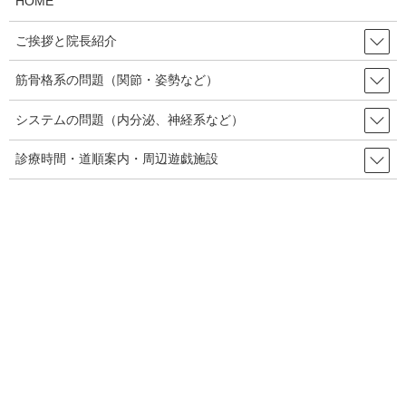
HOME
う事で服用は見合わせる事にしたそうです。
ご挨拶と院長紹介
そこで手詰まりとなり、当院を探してこられたという訳で
す。
筋骨格系の問題（関節・姿勢など）
システムの問題（内分泌、神経系など）
診療時間・道順案内・周辺遊戯施設
初回時
まずは、例のごとくめまい全般のテストを行います。
内耳のテストは全て問題なし。頭位変換や首の可動域も問
題なし。小脳系機能テストも問題なし。眼球関連では、光
を当てたときに瞳孔が絞まる反応が、若干鈍いかな？とい
う程度。一番、反応出たのは、病院でも指摘された、起立
試験(寝た状態から起き上がった時に起る心拍・血圧の変
化を見るテスト)で、循環器系の調節が上手くできていな