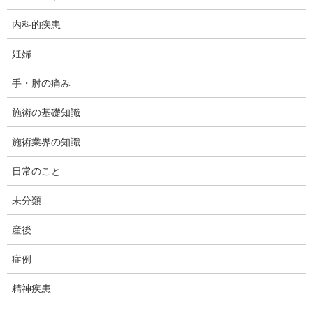
今回の症例は｢常に船に乗って揺れているようなフワ～と
しためまい感」を訴えられて来院された女性のクライアン
内科的疾患
ト様の報告です。
妊婦
手・肘の痛み
施術の基礎知識
施術業界の知識
日常のこと
未分類
産後
症例
精神疾患