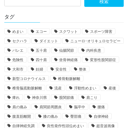
タグ
めまい
エコー
スクワット
スポーツ障害
セクハラ
ダイエット
ニューロ･オリキュロセラピー
バレエ
五十肩
仙腸関節
内科疾患
危険性
四十肩
坐骨神経痛
変形性股関節症
大和市
妊婦
安全性
整体
新型コロナウイルス
椎骨動脈解離
椎骨脳底動脈解離
流産
浮動性めまい
産後
痺れ
神奈川県
股関節痛
肩こり
肩の痛み
肩関節周囲炎
脳卒中
腰痛
腹直筋離開
膝の痛み
臀部痛
自律神経
自律神経失調
良性発作性頭位めまい
超音波画像