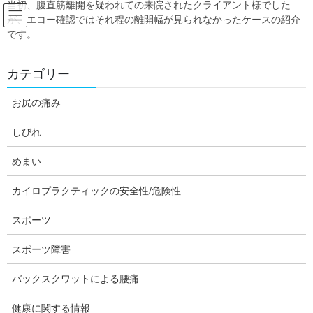
当初、腹直筋離開を疑われての来院されたクライアント様でした
Skip
Skip
が、エコー確認ではそれ程の離開幅が見られなかったケースの紹介
to
to
です。
the
the
content
Navigation
Blog:ダフィーの独り言
カテゴリー
お尻の痛み
HOME
Blog:ダフィーの独り言
めまい
妊娠中から続く常に揺れているようなめまい感の訴えで来院
しびれ
daffychiro
めまい
めまい
カイロプラクティックの安全性/危険性
妊娠中から続く常に揺れているよ
うなめまい感の訴えで来院
スポーツ
スポーツ障害
今日は、神奈川県大和市の整体のダフィーカイロプラクテ
バックスクワットによる腰痛
ィック南林間整体院の坂木です。
健康に関する情報