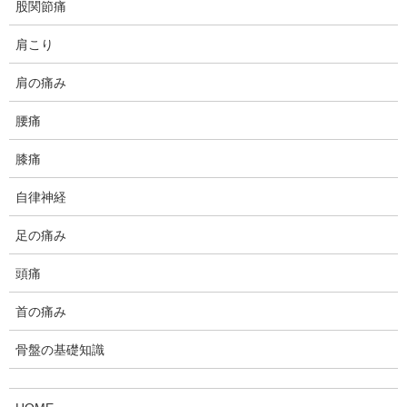
経緯
股関節痛
肩こり
8ヶ月前に突然、グルグルめまい(回転性めまい)が始ま
肩の痛み
り、立てなくなり、救急車で運ばれたそうです。当時は、
妊娠5ヶ月目だったので、行きつけの産婦人科へ運ばれた
腰痛
ところ、脱水のための処置を受けたところグルグルめまい
膝痛
は治まったそうです。
自律神経
しかし、その後の2ヶ月間くらい極度の揺れるようなめま
いは続き、脳神経外科や耳鼻科などを受診したが、妊娠中
足の痛み
ということもあり、特に薬も服用せずそのままの状態です
頭痛
ごしたそうです。
首の痛み
産後もめまい感が消えないので、めまい外来へ行き、精密
検査を受けたところ、眼振は起っておらず、メニエール病
骨盤の基礎知識
などは否定されています。唯一、異常がでたのが、心拍の
調整障害でした。薬を処方されたそうですが、授乳中とい