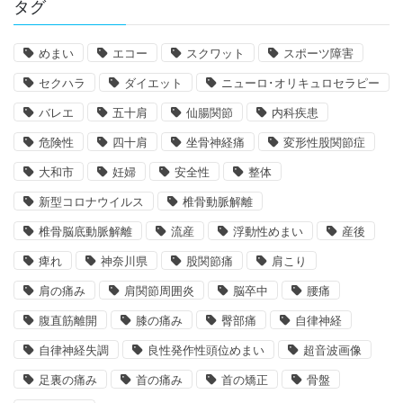
タグ
めまい
エコー
スクワット
スポーツ障害
セクハラ
ダイエット
ニューロ･オリキュロセラピー
バレエ
五十肩
仙腸関節
内科疾患
危険性
四十肩
坐骨神経痛
変形性股関節症
大和市
妊婦
安全性
整体
新型コロナウイルス
椎骨動脈解離
椎骨脳底動脈解離
流産
浮動性めまい
産後
痺れ
神奈川県
股関節痛
肩こり
肩の痛み
肩関節周囲炎
脳卒中
腰痛
腹直筋離開
膝の痛み
臀部痛
自律神経
自律神経失調
良性発作性頭位めまい
超音波画像
足裏の痛み
首の痛み
首の矯正
骨盤