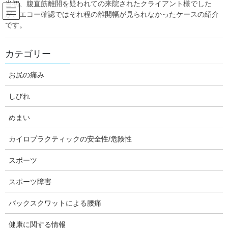
当初、腹直筋離開を疑われての来院されたクライアント様でした
Skip
Skip
が、エコー確認ではそれ程の離開幅が見られなかったケースの紹介
to
to
です。
the
the
content
Navigation
Blog:ダフィーの独り言
カテゴリー
お尻の痛み
HOME
Blog:ダフィーの独り言
スポーツ障害
右膝の内側の痛みでご来院
しびれ
daffychiro
スポーツ障害
めまい
右膝の内側の痛みでご来院
カイロプラクティックの安全性/危険性
スポーツ
スポーツ障害
今日は、ダフィーカイロの坂木です。今回の症例報告は、ヨガに
よる膝の内側の痛みです。膝の痛みには、半月版や靭帯、軟骨、
バックスクワットによる腰痛
滑液包、筋肉などいろいろと原因になる部位が多く、その部位の
同定が大事です。そこが判ると、どうやったらその部位に負担が
健康に関する情報