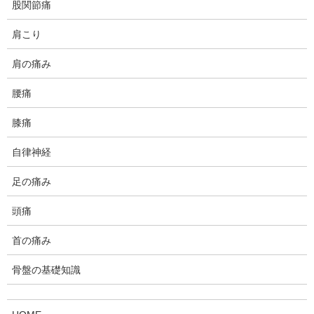
股関節痛
1、経緯
肩こり
このクライアント様は10年以上ヨガのレッスンを毎週受けられて
肩の痛み
いる女性の方で、慢性的に右ひざの内側に痛みを持っているので
した。その痛みが時期により強くなったり、弱まったりというの
腰痛
を繰り返すとのことです。
膝痛
今回も痛みが強くなってきたので、職場の近くのカイロプラクテ
ィックに初めて受診されたそうですが、そこで施術を受けた当日
自律神経
から逆に痛みが増し、今までは痛いながらも正座ができていたの
足の痛み
が、痛くてできなくなったというのです。そこで今度は当院を探
し当てられ、このように施術を受けることになりました。
頭痛
カイロプラクティックで痛くなったのに、再びカイロプラクティ
首の痛み
ックを受けに来ていただけるなんて！まだカイロプラクティック
を信じて、見捨てないでくれているという心意気に深く感銘を受
骨盤の基礎知識
けました。と同時に、今度こそはカイロプラクティックの信用を
落とさないために何とかせねば！という気持ちで気が引き締ま
り、勝手にカイロプラクティック代表のような気持ちで施術をさ