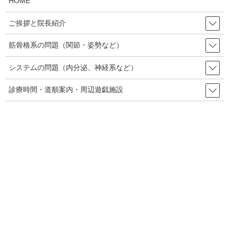
HOME
せていただいたのでした。
ご挨拶と院長紹介
筋骨格系の問題（関節・姿勢など）
2、分析
システムの問題（内分泌、神経系など）
診療時間・道順案内・周辺遊戯施設
他院での施術内容をお伺いすると、特別変わった事をしてはいな
いようです。それでも悪化したということは、イリタブル(関節が
動きゃ刺激に過敏）であるということです。まぁ、そういう方も
いらっしゃるので、それはそれで注意しなければいけません。
一般にヨガは健康に良いとされていますが、それはほどほどにや
っている場合です。ある程度レベルが上がってくると、けっこう
無理な姿勢のポーズをやっています。それが元で体を壊すことも
あるので、ご注意ください。
今回の膝も早い話が、使いすぎ損傷です。普段やっているヨガの
ポーズでどれが痛む？と実演していただくと、膝の内側に無理が
かかるポーズでした。今までも痛みが増す時期がしばらくあり、