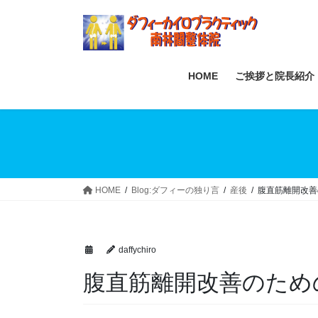
Skip
Skip
to
to
the
the
content
Navigation
HOME
ご挨拶と院長紹介
HOME
Blog:ダフィーの独り言
産後
腹直筋離開改善
daffychiro
腹直筋離開改善のため