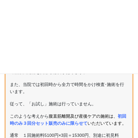
【腹直筋離開及び産後ケアのための施術を受けてみようと考
えている方へ】
腹直筋離開や産後のケアは、肩こり･腰痛のように１回受け
たからといってすぐに改善するものではありません。連続し
て複数回施術を受ける必要があります。
また、当院では初回時から全力で時間をかけ検査･施術を行
います。
従って、「お試し」施術は行っていません。
このような考えから
腹直筋離開及び産後ケアの施術は、
初回
時のみ３回分セット販売のみに限らせて
いただいています
。
通常 １回施術料5100円×3回＝15300円、別途に初見料