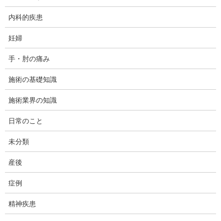
内科的疾患
妊婦
手・肘の痛み
施術の基礎知識
施術業界の知識
日常のこと
今まで静止画では腹直筋離開や腹部深部筋の評価が実際どう写る
未分類
かというのはご紹介しました。
こちらです。
産後
症例
www.daffychiro.com
エコーによる腹直筋離開の観察例
精神疾患
過去に何回か、エコーを使って腹直筋離開の方の運動指導を行っていますという言
及をしてきたと思います。今回は具体例を載せて説明していこうと思います。