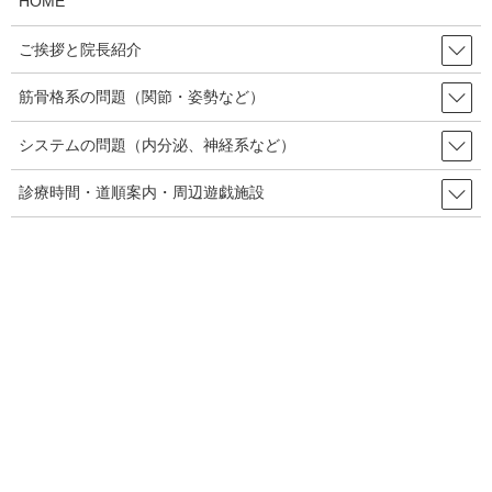
HOME
い。昔の機械ですが、腹部深部筋の評価にはこれで十分対応はで
きています。
ご挨拶と院長紹介
筋骨格系の問題（関節・姿勢など）
【ご注意】
システムの問題（内分泌、神経系など）
すみません。腹斜筋の動画には右・左の記載がテロップでありま
診療時間・道順案内・周辺遊戯施設
すが、
掲載している動画のテロップは全て左右が逆に間違って入
っています
。私は腹部のエコー観察をする場合は頭部の方に向い
て足側に立ち、プローブ(端子)とモニターと観察対象を同じ向きに
合わせるのでちぐはぐになることは無いのですが、動画編集を夜
中にやっていたら寝ぼけてしまいました(涙)。本文中の記述は間違
っていないのでご注意の上お読みください。
上腹部ヘッドアップ時の腹直筋間の
幅の評価