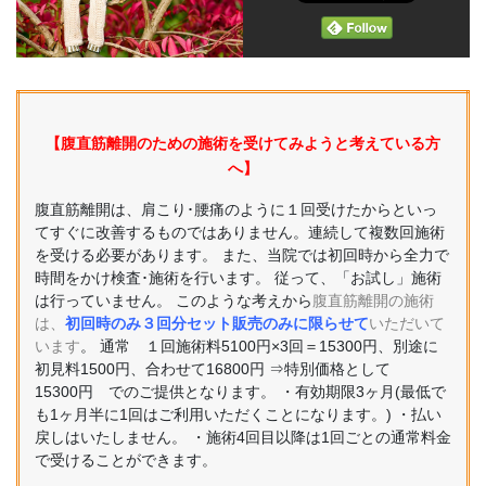
【腹直筋離開のための施術を受けてみようと考えている方
へ】
腹直筋離開は、肩こり･腰痛のように１回受けたからといっ
てすぐに改善するものではありません。連続して複数回施術
を受ける必要があります。 また、当院では初回時から全力で
時間をかけ検査･施術を行います。 従って、「お試し」施術
は行っていません。 このような考えから
腹直筋離開の施術
は、
初回時のみ３回分セット販売のみに限らせて
いただいて
います
。 通常 １回施術料5100円×3回＝15300円、別途に
初見料1500円、合わせて16800円 ⇒特別価格として
15300円 でのご提供となります。 ・有効期限3ヶ月(最低で
も1ヶ月半に1回はご利用いただくことになります。) ・払い
戻しはいたしません。 ・施術4回目以降は1回ごとの通常料金
で受けることができます。