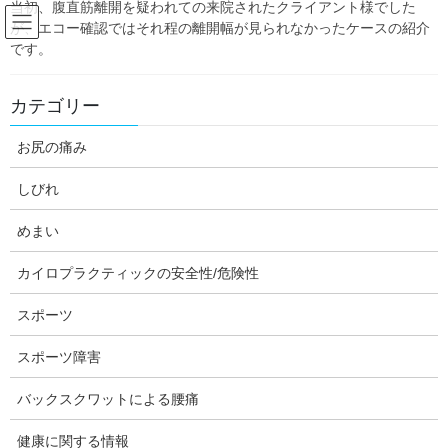
当初、腹直筋離開を疑われての来院されたクライアント様でした
Skip
Skip
が、エコー確認ではそれ程の離開幅が見られなかったケースの紹介
to
to
です。
the
the
content
Navigation
Blog:ダフィーの独り言
カテゴリー
お尻の痛み
HOME
Blog:ダフィーの独り言
産後
腹直筋離開の評価のエコー動画
しびれ
daffychiro
産後
めまい
腹直筋離開の評価のエコー動画
カイロプラクティックの安全性/危険性
スポーツ
スポーツ障害
バックスクワットによる腰痛
健康に関する情報