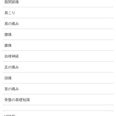
股関節痛
肩こり
肩の痛み
www.daffychiro.com
腰痛
腹直筋離開におけるエコーを活用した腹
部体幹筋のトレーニング
膝痛
当院では腹直筋離開時に、エコー(超音波画像装置)を使用して腹部深部筋に対する
フィードバック・トレーニングを実施しています。そのことについて当院の使い方
自律神経
や、考え方のご紹介です。
足の痛み
頭痛
よりイメージしやすいように今回は動画です。
首の痛み
といっても当方で所有しているエコーは性能が悪いので、動画が
記録できません(泣)
骨盤の基礎知識
しょうがないのでモニターをカメラで撮影しています。モニター
自体も明瞭ではないので分りづらいと思いますが、ご了承くださ