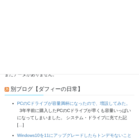
足の痛み
頭痛
首の痛み
骨盤の基礎知識
よく読まれる記事
まだデータがありません。
別ブログ【ダフィーの日常】
PCのCドライブが容量満杯になったので、増設してみた。
3年半前に購入したPCのCドライブが早くも容量いっぱい
になってしまいました。 システム・ドライブに充てた記
[…]
Windows10を11にアップグレードしたらトンデモないこと