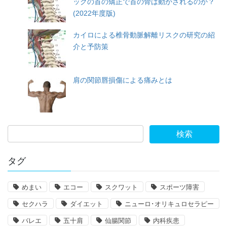
ックの首の矯正で首の骨は動かされるのか？
(2022年度版)
カイロによる椎骨動脈解離リスクの研究の紹
介と予防策
肩の関節唇損傷による痛みとは
タグ
めまい
エコー
スクワット
スポーツ障害
セクハラ
ダイエット
ニューロ･オリキュロセラピー
バレエ
五十肩
仙腸関節
内科疾患