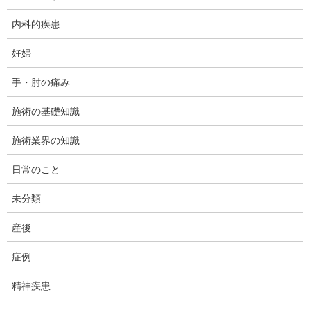
内科的疾患
今日は、神奈川県大和市の整体のダフィーカイロプラクテ
妊婦
ィック南林間整体院の坂木です。
手・肘の痛み
最近、雑誌とかで「腹直筋離開」という様なキーワードが
施術の基礎知識
取り上げられているのですかね？わたしは、一般的な健康
雑誌やママさん雑誌とかあまり読まないので、そちらの方
施術業界の知識
はあまり詳しくないのですが。
日常のこと
このホームページでも「腹直筋離開」で検索してくる人が
未分類
チラホラ。
産後
よくまぁ、こんなマイナーな言葉を皆さん知ってますね
～、って感心します。
症例
私がこの言葉を知った当初は、あまりこれに関する文献も
精神疾患
少なく、調べるのも苦労した記憶があります。