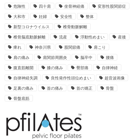
危険性
四十肩
坐骨神経痛
変形性股関節症
大和市
妊婦
安全性
整体
新型コロナウイルス
椎骨動脈解離
椎骨脳底動脈解離
流産
浮動性めまい
産後
痺れ
神奈川県
股関節痛
肩こり
肩の痛み
肩関節周囲炎
脳卒中
腰痛
腹直筋離開
膝の痛み
臀部痛
自律神経
自律神経失調
良性発作性頭位めまい
超音波画像
足裏の痛み
首の痛み
首の矯正
骨盤
骨盤底筋