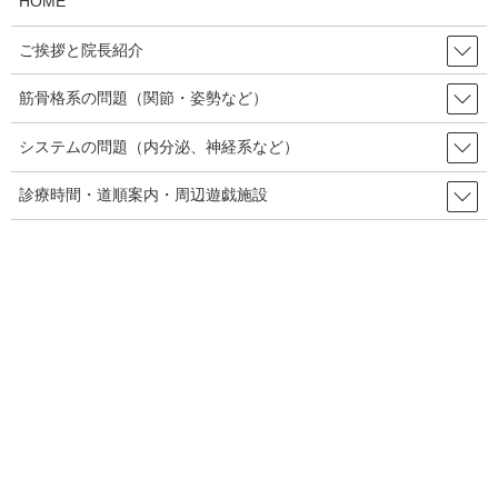
HOME
腹直筋離開とは？
ご挨拶と院長紹介
産後に訴えられる状態ですが、当の産科の先生でも当時は
筋骨格系の問題（関節・姿勢など）
重要視していない事があり、特別、腸管が嵌頓(カント
ン。挟まった状態）で手術を要するような場合でもない限
システムの問題（内分泌、神経系など）
り「そのうち治ると思うから、様子見て」とか言われる相
診療時間・道順案内・周辺遊戯施設
場が多かったようです。
実際、腹直筋の離開は妊娠
中、頻繁にみられます。
離開する部分はどの部分かと
いうと、腹直筋というのは筋
肉マッチョの人（シュワちゃ
んとか）のお腹を見てもらえ
ば分かるとおりいくつかのブ
ロックに筋肉が分かれていま