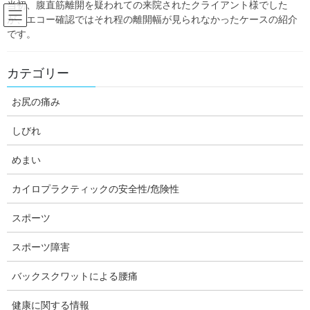
当初、腹直筋離開を疑われての来院されたクライアント様でした
Skip
Skip
が、エコー確認ではそれ程の離開幅が見られなかったケースの紹介
to
to
です。
the
the
content
Navigation
Blog:ダフィーの独り言
カテゴリー
お尻の痛み
HOME
Blog:ダフィーの独り言
産後
産後の腹直筋離開で来院
しびれ
daffychiro
産後
めまい
産後の腹直筋離開で来院
カイロプラクティックの安全性/危険性
スポーツ
この記事は、腹直筋離開に関する記事の中でも、当ブログ内
スポーツ障害
では初期のものです。内容も簡単な紹介しか載せてありませ
ん。グーグルのSEOにより検索時に引っかかりやすいので残
バックスクワットによる腰痛
してあります。より詳しく知りたい方、最新の情報が知りた
い方、科学的根拠が知りたい方は、腹直筋離開タグより、他
健康に関する情報
の記事を探してお読み頂く事をお勧めします。