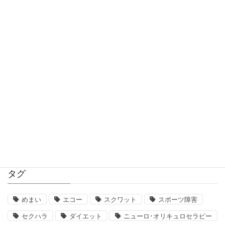
椎骨動脈解離が起きるほどカイロプラクティ
ックの首の矯正で首の骨は動かされるのか？
(2022年度版)
肩の関節唇損傷による痛みとは
シェロン・テストにおける超早期脈拍変動の
解説
タグ
めまい
エコー
スクワット
スポーツ障害
セクハラ
ダイエット
ニューロ･オリキュロセラピー