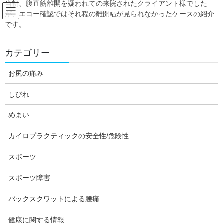
当初、腹直筋離開を疑われての来院されたクライアント様でした
Skip
Skip
が、エコー確認ではそれ程の離開幅が見られなかったケースの紹介
to
to
です。
the
the
content
Navigation
スポーツ障害からの復帰・予防
カテゴリー
お尻の痛み
HOME
筋骨格系の問題（関節・姿勢など）
スポーツ障害からの復帰・予防
しびれ
このコースはスポーツ愛好者、競技選手のためのコースで
あり、「癒し」のためのメニューではありません。
めまい
カイロプラクティックの安全性/危険性
本コースでは、痛みがあっても完全休養する事を避け、な
るべく体を動かしながら復調をする事を目的としていま
スポーツ
す。
主に次のような方を対象としています。
スポーツ障害
バックスクワットによる腰痛
・スポーツ障害からの復帰が長引いている方
・スポーツ現場に復帰後もなかなか本調子に戻せないとお
健康に関する情報