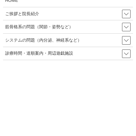
HOME
が少ないと言われているので、左右にぶれ易い人はケガ予
ご挨拶と院長紹介
防のため修正していくのが良いでしょう。
筋骨格系の問題（関節・姿勢など）
システムの問題（内分泌、神経系など）
股関節の障害について
診療時間・道順案内・周辺遊戯施設
股関節の動きは、利き足の存在で左右差がでやすく、股関