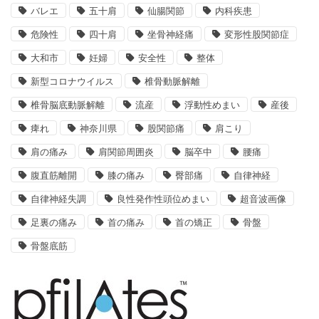
バレエ
五十肩
仙腸関節
内科疾患
危険性
四十肩
坐骨神経痛
変形性股関節症
大和市
妊婦
安全性
整体
新型コロナウイルス
椎骨動脈解離
椎骨脳底動脈解離
流産
浮動性めまい
産後
痺れ
神奈川県
股関節痛
肩こり
肩の痛み
肩関節周囲炎
脳卒中
腰痛
腹直筋離開
膝の痛み
臀部痛
自律神経
自律神経失調
良性発作性頭位めまい
超音波画像
足裏の痛み
首の痛み
首の矯正
骨盤
骨盤底筋