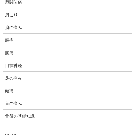
股関節痛
肩こり
肩の痛み
腰痛
膝痛
自律神経
運動時に膝関節でよく起こる障害では、前十字靭帯、側副
靭帯、半月板などを損傷しやすいです。 これは、コンタ
足の痛み
クトスポーツでの激突やジャンプでのランディング、切り
頭痛
返し動作の際に膝が思わぬ方向に捻じれてしまった場合に
起こります。
首の痛み
特に女子は男子より骨盤の幅が平均的に言って広いので、
骨盤の基礎知識
膝が内側に入りやすい傾向にあり、膝を損傷しやすいリス
クがあります。
基本的に、膝の向きはつま先の向きと同じ方向のとき負担