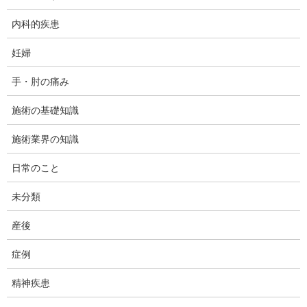
思いの方
・スポーツパフォーマンス向上をお望みの方
内科的疾患
カイロプラクティックやボディ・ワークによる矯正や整
妊婦
体、及びアスレチック・リハビリ、コンディショニング・
手・肘の痛み
トレーニングが中心の内容となります。従って、積極的に
運動指導に取り組んでもらえる方のみご参加ください。
施術の基礎知識
施術業界の知識
日常のこと
目次
[
非表示
]
未分類
産後
膝関節の障害について
症例
精神疾患