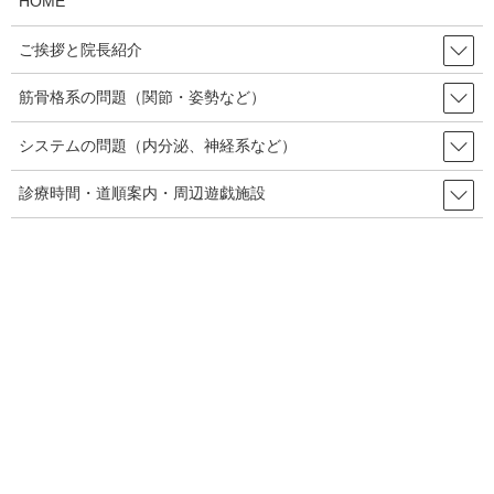
HOME
骨盤の関節である仙腸関節の動きは特別緩くなっている訳ではな
ご挨拶と院長紹介
く、痛みもありません。ですが、背中の筋肉が全般的に硬くなっ
ていることが分かります。
筋骨格系の問題（関節・姿勢など）
システムの問題（内分泌、神経系など）
診療時間・道順案内・周辺遊戯施設
エコーで腹部の確認をしてみると、腹直筋の離開はあまり見られ
ず、へそ直上で2㎝程度、へそ上3㎝のところで1㎝未満、へそ下3
㎝のところで5mm程度という結果でした。