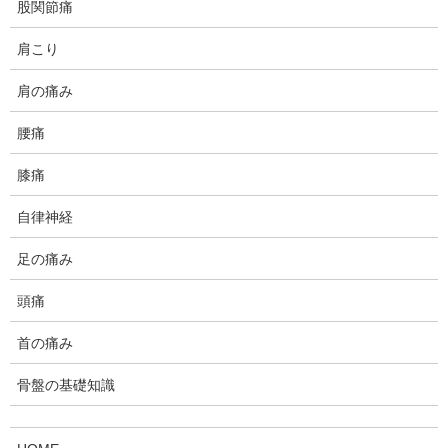
股関節痛
当院では客観的な検査で、事実に基き、それに沿って施術をさせ
て頂くというのをモットーとして運営していますので、このクラ
肩こり
イアント様においても同様の方針で対応させて頂きました。
肩の痛み
腰痛
初診時
膝痛
自律神経
産後1年8カ月経過のクライアント様です。産後体形が戻らにの
で、腹直筋離開を疑い来院されました。
足の痛み
出産は帝王切開でおこなったそうです。
頭痛
立った姿勢は腰の反りが強いように見受けられますが、動作で腰
首の痛み
に痛みが出ることはない様でした。
骨盤の基礎知識
一般的に、産後に腹直筋離開があると腹圧が弱くなり、腰が反り
やすくなると言われています。一見するとそのような状態である
ように見えます。