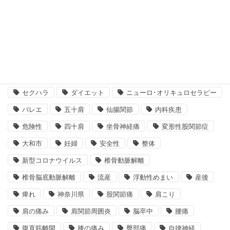
タグ
めまい
エコー
スクワット
スポーツ障害
セクハラ
ダイエット
ニューロ･オリキュロセラピー
バレエ
五十肩
仙腸関節
内科疾患
危険性
四十肩
坐骨神経痛
変形性股関節症
大和市
妊婦
安全性
整体
新型コロナウイルス
椎骨動脈解離
椎骨脳底動脈解離
流産
浮動性めまい
産後
痺れ
神奈川県
股関節痛
肩こり
肩の痛み
肩関節周囲炎
脳卒中
腰痛
腹直筋離開
膝の痛み
臀部痛
自律神経