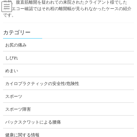
当初、腹直筋離開を疑われての来院されたクライアント様でした
Skip
Skip
が、エコー確認ではそれ程の離開幅が見られなかったケースの紹介
to
to
です。
the
the
content
Navigation
Blog:ダフィーの独り言
カテゴリー
お尻の痛み
HOME
Blog:ダフィーの独り言
産後
腹直筋離開を疑ってのご来院のケース
しびれ
daffychiro
産後
めまい
腹直筋離開を疑ってのご来院のケ
カイロプラクティックの安全性/危険性
ース
スポーツ
スポーツ障害
バックスクワットによる腰痛
健康に関する情報