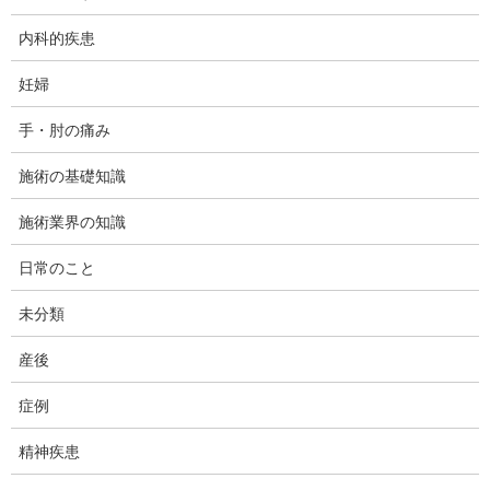
内科的疾患
妊婦
手・肘の痛み
施術の基礎知識
施術業界の知識
日常のこと
今日は、ダフィーカイロです。
未分類
今回ご紹介する症例は、産後の腹直筋離開を疑われて来院された
産後
クライアント様で、エコー観察によって腹直筋の離開所では、こ
症例
の様な方がくると適当なことを言って腹直筋離開があるように信
じ込ませ、それを元に来院の回数を引っ張るというビジネスモデ
精神疾患
ルで対応します。