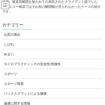
当初、腹直筋離開を疑われての来院されたクライアント様でした
Skip
Skip
が、エコー確認ではそれ程の離開幅が見られなかったケースの紹介
to
to
です。
the
the
content
Navigation
Blog:ダフィーの独り言
カテゴリー
お尻の痛み
HOME
Blog:ダフィーの独り言
めまい
回転性めまいでの来院
しびれ
daffychiro
めまい
めまい
回転性めまいでの来院
カイロプラクティックの安全性/危険性
スポーツ
スポーツ障害
バックスクワットによる腰痛
健康に関する情報