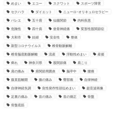
めまい
エコー
スクワット
スポーツ障害
セクハラ
ダイエット
ニューロ･オリキュロセラピー
バレエ
五十肩
仙腸関節
内科疾患
危険性
四十肩
坐骨神経痛
変形性股関節症
大和市
妊婦
安全性
整体
新型コロナウイルス
椎骨動脈解離
椎骨脳底動脈解離
流産
浮動性めまい
産後
痺れ
神奈川県
股関節痛
肩こり
肩の痛み
肩関節周囲炎
脳卒中
腰痛
腹直筋離開
膝の痛み
臀部痛
自律神経
自律神経失調
良性発作性頭位めまい
超音波画像
足裏の痛み
首の痛み
首の矯正
骨盤
骨盤底筋