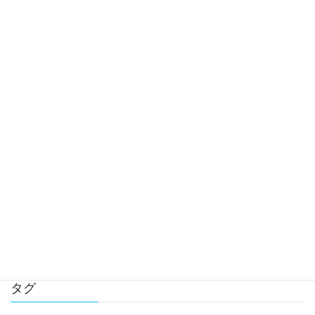
椎骨動脈解離が起きるほどカイロプラクティ
ックの首の矯正で首の骨は動かされるのか？
(2022年度版)
カイロによる椎骨動脈解離リスクの研究の紹
介と予防策
肩の関節唇損傷による痛みとは
タグ