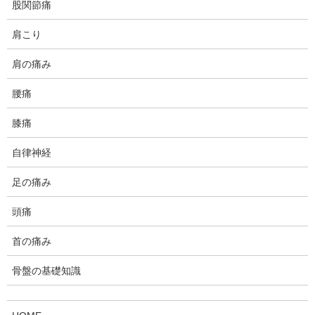
まだ残るという事で当院へいらっしゃいました。
股関節痛
肩こり
いつものめまいに関する全般的なテストを先ず行います。
肩の痛み
どうも、頭を横方向や下に向けるとめまいが起こるようで
す。頭の位置を変えるとめまいが起こる場合は、耳石に関
腰痛
係する可能性があります。
膝痛
平衡感覚を司っている三半規管は文字通り、前半器官、後
自律神経
半器官、水平半器官の3つありますが、一番障害されやす
いのは、後半器官と教わりました。
足の痛み
ですが、当院では前半器官や水平半器官が不調では？と思
頭痛
われるケースも多く見受けられます。
首の痛み
で、今回も頭部を中心に全体的なカイロプラクティックの
骨盤の基礎知識
調整を行い、めまい改善の体操を行っていただきました。
このクライアント様は、2週間後に再びきていただきまし