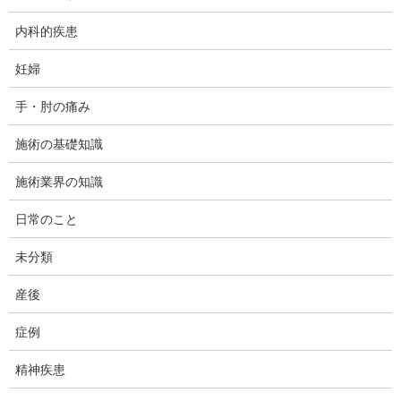
内科的疾患
妊婦
photo by
pakutaso.com
手・肘の痛み
今日は、神奈川県大和市の整体のダフィーカイロプラクテ
ィック南林間整体院の坂木です。
施術の基礎知識
施術業界の知識
今回、ご紹介させて頂く症例は「めまい」のクライアント
様です。
日常のこと
20代の男性の方で、ある日PC作業をしている最中に周り
未分類
の景色が回り始め、その日はたまらずそのまま寝たそうで
産後
す。翌日、起床してからもめまいが続いていたため、病院
で受診し、聴覚等は異常なく、メニエール病ではない、と
症例
言われたそうです。
精神疾患
処方された薬でめまい感は軽減してきているそうですが、