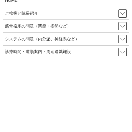
HOME
たが、そのときは、仕事による全身の疲れが主訴で、「め
まいはどうですか？」と尋ねると、その後すぐ治まったと
ご挨拶と院長紹介
の事でした。
筋骨格系の問題（関節・姿勢など）
平衡感覚は、三半規管と小脳が連絡を取り合って、目の動
システムの問題（内分泌、神経系など）
きをコントロールする神経（動眼神経、滑車神経、外転神
経）への反射や、体を支える筋肉をコントロールする反射
診療時間・道順案内・周辺遊戯施設
を引き起こしバランスをとっています。
したがって、前回の施術で効果なかったら、そこ等辺のア
プローチも加えなければダメかな～と思っていたので、前
回の施術だけで功を奏したのでよかったです。やれやれ、
よかった。
何か分からない事があれば、神奈川県大和市の整体【ダフ
ィーカイロプラクティック南林間】まで、何なりとお尋ね
ください。