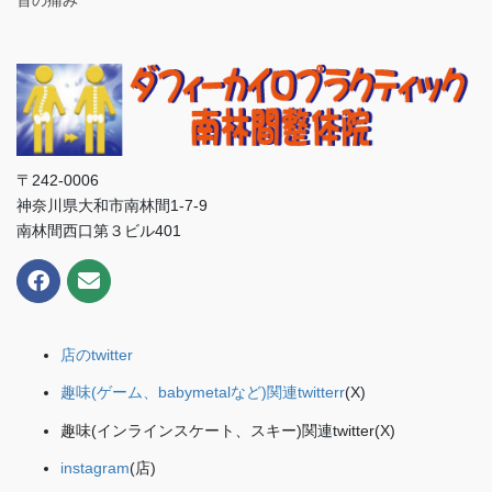
首の痛み
〒242-0006
神奈川県大和市南林間1-7-9
南林間西口第３ビル401
店のtwitter
趣味(ゲーム、babymetalなど)関連twitterr
(X)
趣味(インラインスケート、スキー)関連twitter(X)
instagram
(店)