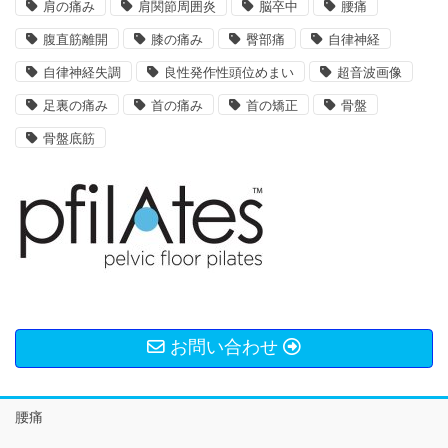
肩の痛み
肩関節周囲炎
脳卒中
腰痛
腹直筋離開
膝の痛み
臀部痛
自律神経
自律神経失調
良性発作性頭位めまい
超音波画像
足裏の痛み
首の痛み
首の矯正
骨盤
骨盤底筋
お問い合わせ
腰痛