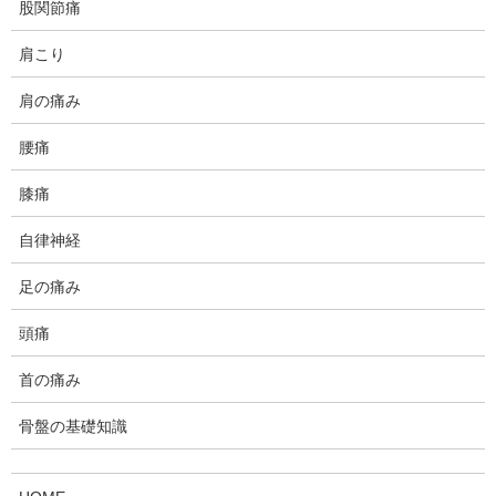
股関節痛
股関節が障害される場合、多くは内側へ捻る動きや、外側
肩こり
へ捻る動きが制限を受けるのが最初に出ます。今回のケー
スでも、やはりこれらの動きがかなり硬くなっていまし
肩の痛み
た。
腰痛
ここまで制限を受けていると、他の部位の動きを改善し、
膝痛
患部の負担を減らしてやる、という内容だけでは、あまり
ご本人の症状の改善感を得ることができません。じかに障
自律神経
害されている関節の可動域を改善するアプローチが必要と
足の痛み
なります。
頭痛
よく、世の中には、「悪いところは直接触らず、違うとこ
ろをいじっていたら、痛いところがなくなっちゃいまし
首の痛み
た、えっへん！」みたいな謳い文句で宣伝しているところ
骨盤の基礎知識
がありますが、それは時と場合によりです。当院でもその
ようなアプローチをすることもありますが、多くの場合、
間接的なアプローチだけで症状が消失するのは、障害が形