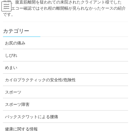
当初、腹直筋離開を疑われての来院されたクライアント様でした
Skip
Skip
が、エコー確認ではそれ程の離開幅が見られなかったケースの紹介
to
to
です。
the
the
content
Navigation
Blog:ダフィーの独り言
カテゴリー
お尻の痛み
HOME
Blog:ダフィーの独り言
症例
股関節の痛み②
しびれ
daffychiro
症例
めまい
股関節の痛み②
カイロプラクティックの安全性/危険性
スポーツ
スポーツ障害
バックスクワットによる腰痛
photo by
写真素材 足
健康に関する情報