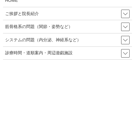
HOME
成された期間がまだ間もない早期の場合で、症状が「ぬる
ご挨拶と院長紹介
い」場合です。
筋骨格系の問題（関節・姿勢など）
股関節の変形で起こりやすい変位は、臼蓋不全（骨盤側の
股関節の骨の縁から庇上に張りだす軟骨が欠損している）
システムの問題（内分泌、神経系など）
では前上方にズレルのが多く、ついで後上方にズレルのが
診療時間・道順案内・周辺遊戯施設
多いです。
股関節の機能不全による変位では、関節の組織（関節包や
筋肉など）の後ろ側が硬くなって、前側に押し出されてい
る場合が多く指摘されています。
股関節では、これらの硬くなっている方向を探してそこを
緩めて、動きが増えるように促します。
また、関節は障害を受けると、関節の位置を把握するセン
サーとなっている神経や、動きを司っている筋肉のセンサ
ーや、筋肉を動かす命令を伝える神経系統に狂いが生じて