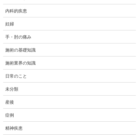
内科的疾患
妊婦
成
手・肘の痛み
施術の基礎知識
今日は、神奈川県大和市の整体のダフィーカイロプラクティック
南林間整体院の坂木です。
施術業界の知識
今回ご紹介する症例は、男性の股関節痛の症例です。
日常のこと
未分類
半年前にストレッチ中に痛み出し、それ以来、痛みが続い
ているとの事です。始めのころより痛みは軽減しているよ
産後
うですが、まだ歩行時に痛みを感じます。
症例
テニスとやっていたとの事で、背骨の可動域はかなり動け
ます。ただし、股関節の可動の範囲はかなり制限されてい
精神疾患
ました。