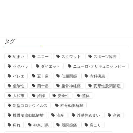
解説
タグ
めまい
エコー
スクワット
スポーツ障害
セクハラ
ダイエット
ニューロ･オリキュロセラピー
バレエ
五十肩
仙腸関節
内科疾患
危険性
四十肩
坐骨神経痛
変形性股関節症
大和市
妊婦
安全性
整体
新型コロナウイルス
椎骨動脈解離
椎骨脳底動脈解離
流産
浮動性めまい
産後
痺れ
神奈川県
股関節痛
肩こり