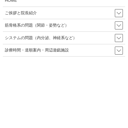
HOME
すると先方「え～、病院いかないとダメですか？」「何科です
ご挨拶と院長紹介
か？」
筋骨格系の問題（関節・姿勢など）
私「神経的な問題がありそうなので、神経内科や、脳神経外科に
なると思うんですが」
システムの問題（内分泌、神経系など）
などなどやり取りするも、どうもご本人は病院受診に消極的だっ
診療時間・道順案内・周辺遊戯施設
たので、一度、当院で見せてもらって、そこで判断して、必要な
ら病院へ行ってもらうということになりました。
その時点で何故、一般開業医ではなく、病院を勧めたかという
と、一度、個人院での整形外科で診てもらっていたという事と、
MRI等を撮るのに再び病院に新たにかからないといけないので、二
度手間になるというためでした。
2、来院