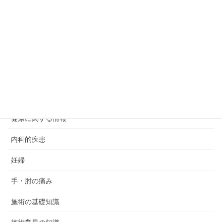
めまい
カイロプラクティックの安全性/危険性
スポーツ
スポーツ障害
バックスクワットによる腰痛
健康に関する情報
内科的疾患
妊婦
手・肘の痛み
施術の基礎知識