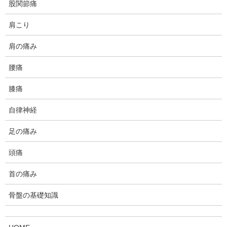
股関節痛
肩こり
1、左の上腕二頭筋の脱力を訴えて
肩の痛み
のご来院
腰痛
膝痛
ある日、問い合わせの電話がありました。内容は、腕の力が入ら
自律神経
なくなったという事でした。地元の開業医の整形外科で数年前に
診てもらったら「歳のせいだ」と言われたとのこと。
足の痛み
私「失礼ですけど、お歳、いくつになりますか？」
頭痛
問い合わせ主「47歳です」
首の痛み
…40代で、加齢の筋弱化は考えずらい。
骨盤の基礎知識
その時点で神経の疾患が考えられたので、先に病院での診察をお
願いしました。