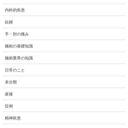
いての解説を書いてます。そこで医療機関に対するある提言を思
内科的疾患
いつきました。と言うより愚痴みたいなもん？最近の症例に絡め
てそのことについて述べていきたいと思います。まぁ、聞く耳半
妊婦
分くらいで聞いてやって下さい。
手・肘の痛み
施術の基礎知識
施術業界の知識
日常のこと
未分類
産後
症例
精神疾患