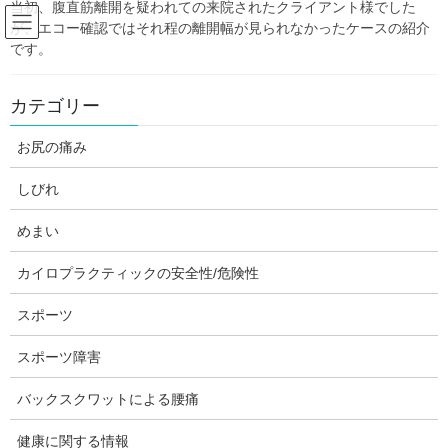
当初、腹直筋離開を疑われての来院されたクライアント様でした
Skip
Skip
が、エコー確認ではそれ程の離開幅が見られなかったケースの紹介
to
to
です。
the
the
content
Navigation
Blog:ダフィーの独り言
カテゴリー
お尻の痛み
HOME
Blog:ダフィーの独り言
健康に関する情報
腕の強い脱力の症例と、医療体制について思うこと
しびれ
daffychiro
めまい
健康に関する情報
カイロプラクティックの安全性/危険性
腕の強い脱力の症例と、医療体制
について思うこと
スポーツ
スポーツ障害
バックスクワットによる腰痛
今日は、ダフィーカイロの坂木です。現在、もう一つのホームペ
ージのブログの方で、カイロプラクティックの矯正の安全性につ
健康に関する情報