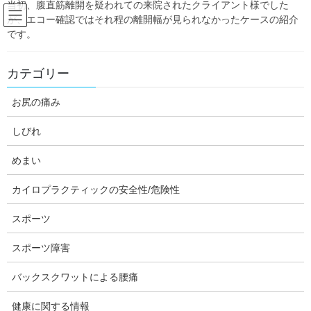
当初、腹直筋離開を疑われての来院されたクライアント様でした
Skip
Skip
が、エコー確認ではそれ程の離開幅が見られなかったケースの紹介
to
to
です。
the
the
content
Navigation
Blog:ダフィーの独り言
カテゴリー
お尻の痛み
HOME
Blog:ダフィーの独り言
施術の基礎知識
以前受けたカイロプラクティックの経験から不信感を持っている。
しびれ
daffychiro
めまい
施術の基礎知識
カイロプラクティックの安全性/危険性
以前受けたカイロプラクティック
の経験から不信感を持っている。
スポーツ
スポーツ障害
【今回の記事はブログ統合のため、他ブログより転載しました(初
出2017年10月)。】
バックスクワットによる腰痛
健康に関する情報