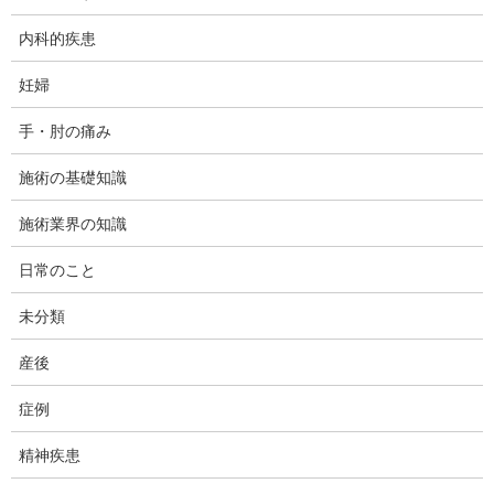
今日は、ダフィーカイロプラクティックです。今日10月22日は台
内科的疾患
風直撃で、イベント各種(大和駅前の世界料理屋台村、南林間文化
祭、前日の江ノ島花火大会など）を楽しみにしていた方々には残
妊婦
念な週末になってしまいました(涙)
手・肘の痛み
今回も前回に引き続き、当院に届けられたご質問に答えるかたち
施術の基礎知識
で、皆様に情報をシェアしていきたいと思います。
施術業界の知識
日常のこと
未分類
産後
症例
精神疾患