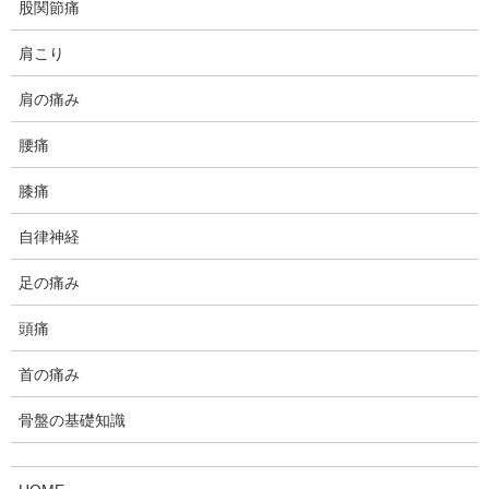
股関節痛
肩こり
肩の痛み
腰痛
こんなご質問をメールで受けまし
膝痛
た。
自律神経
今回のご質問は、
足の痛み
「以前、受けたカイロプラクティック院で効果がなかったので、
頭痛
カイロプラクティックに対し疑心暗鬼である」というものです。
首の痛み
では何故、わざわざ当院にコンタクトをお取りになったかという
と「当院が他院と違うと思えるような期待感」と、「病院、鍼
骨盤の基礎知識
灸、カイロプラクティックの中で、今ある症状にどれが効くのか
知りたい」からというような内容でした。