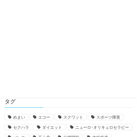
ックの首の矯正で首の骨は動かされるのか？
(2022年度版)
カイロによる椎骨動脈解離リスクの研究の紹
介と予防策
肩の関節唇損傷による痛みとは
タグ
めまい
エコー
スクワット
スポーツ障害
セクハラ
ダイエット
ニューロ･オリキュロセラピー