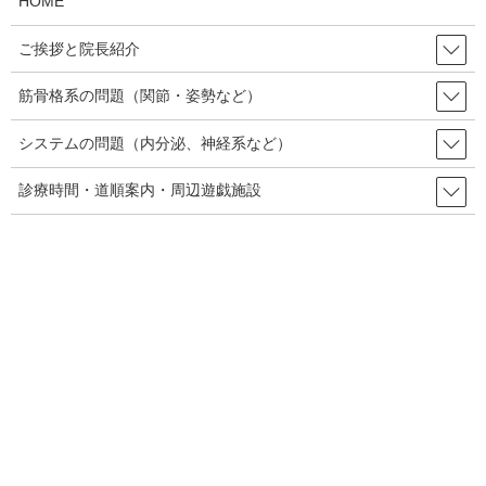
HOME
ご挨拶と院長紹介
これに対する私からの回答はこのような形です。
筋骨格系の問題（関節・姿勢など）
当院の場合、病気が起こるのは複合的要素と考えて
システムの問題（内分泌、神経系など）
いますので、その要因を一個一個探していく作業に
なり、時間がかかるとお考えください。カイロプラ
診療時間・道順案内・周辺遊戯施設
クティックにはカイロプラクティックなりのやり方
があるので、医療機関との併用でも構いませんし、
単独で受けられても構わないと思います。
一言でカイロプラクティックといっても、色々やり
方(流派)があります。それはカイロプラクティック
に限られたことでは無く、医療や代替療法では必ず
あります。例えば心療内科で言えば、カウンセリン
グ重視で薬に頼らず治療を目指しているところや、
逆に薬重視で症状をコントロールしようとするとこ