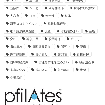
バレエ
五十肩
仙腸関節
内科疾患
危険性
四十肩
坐骨神経痛
変形性股関節症
大和市
妊婦
安全性
整体
新型コロナウイルス
椎骨動脈解離
椎骨脳底動脈解離
流産
浮動性めまい
産後
痺れ
神奈川県
股関節痛
肩こり
肩の痛み
肩関節周囲炎
脳卒中
腰痛
腹直筋離開
膝の痛み
臀部痛
自律神経
自律神経失調
良性発作性頭位めまい
超音波画像
足裏の痛み
首の痛み
首の矯正
骨盤
骨盤底筋