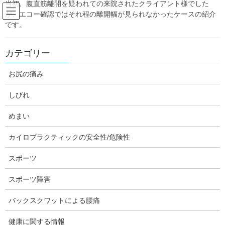
当初、腹直筋離開を疑われての来院されたクライアント様でした
Skip
Skip
が、エコー確認ではそれ程の離開幅が見られなかったケースの紹介
to
to
です。
the
the
content
Navigation
Blog:ダフィーの独り言
カテゴリー
お尻の痛み
HOME
Blog:ダフィーの独り言
日常のこと
2019年大和市千本桜の開花状況
しびれ
daffychiro
日常のこと
めまい
2019年大和市千本桜の開花状況
カイロプラクティックの安全性/危険性
スポーツ
今日は、ダフィーカイロです。
スポーツ障害
毎年恒例、高座渋谷～桜ヶ丘間のお花見の状況報告は今まで別ブ
ログで行っていましたが、ブログ統合に伴いこちらで引き続き掲
バックスクワットによる腰痛
載することにしました。
健康に関する情報