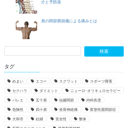
介と予防策
肩の関節唇損傷による痛みとは
タグ
めまい
エコー
スクワット
スポーツ障害
セクハラ
ダイエット
ニューロ･オリキュロセラピー
バレエ
五十肩
仙腸関節
内科疾患
危険性
四十肩
坐骨神経痛
変形性股関節症
大和市
妊婦
安全性
整体