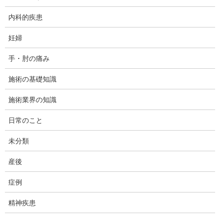
4月5日の昼間に時間が空いたので、急いで見てきました。早速ご
報告いたします。
内科的疾患
開花状況は、全体的には7～8部咲きというところで、まだ蕾のま
妊婦
まというところもちらほら見受けられました。上流から下流にか
けて3区間に区切ると、下流のほうが開花が遅く7～8部咲き、中間
手・肘の痛み
部が満開、上流部が少し散り始め、という具合に少し咲き具合に
幅がありました。
施術の基礎知識
今度の週末はかなり見ごろではないかと思われます。
施術業界の知識
護岸工事の進捗状況は、工事の範囲が前年見たときと全く変わっ
日常のこと
てなく、上流部へ進んでいませんでした。したがってお花見がで
きる区間も昨年と同じです。
未分類
以下に写真を掲載しておきます。
産後
下流側(高座渋谷側)から見たところ。手前右手が護岸工事部分。
症例
精神疾患