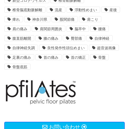
新型コロナウイルス
椎骨動脈解離
椎骨脳底動脈解離
流産
浮動性めまい
産後
痺れ
神奈川県
股関節痛
肩こり
肩の痛み
肩関節周囲炎
脳卒中
腰痛
腹直筋離開
膝の痛み
臀部痛
自律神経
自律神経失調
良性発作性頭位めまい
超音波画像
足裏の痛み
首の痛み
首の矯正
骨盤
骨盤底筋
お問い合わせ