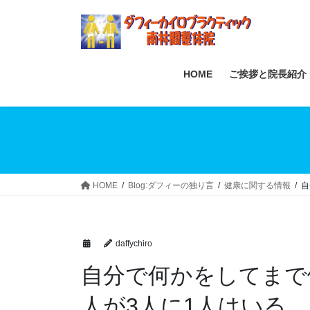
Skip
Skip
to
to
the
the
content
Navigation
HOME
ご挨拶と院長紹介
HOME
Blog:ダフィーの独り言
健康に関する情報
自
daffychiro
自分で何かをしてまで
人が3人に1人はいる