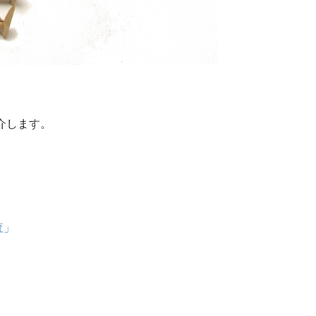
介します。
査」