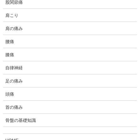
股関節痛
肩こり
肩の痛み
カイロプラクティックの施術をする時、常に我々が忘れてはいけ
腰痛
ない事は、リスクとベネフィットに関することです。
膝痛
リスクとは危険性のこと。
自律神経
ベネフィットとは有益性のこと。
物事には相反する2面性があります。
足の痛み
例えば「薬」。
頭痛
ベネフィットとは薬の効用の事であり、リスクは副作用の事で
首の痛み
す。
骨盤の基礎知識
私たちがかかわっている、トレーニングやカイロプラクティック
の業界内でのトピックスでも、いくつも当てはまる物がありま
す。