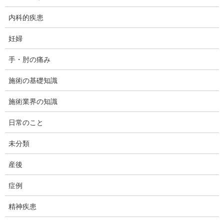
そして何故、首の矯正をおこなうのかというと、不調改善に効果
内科的疾患
があると思われるので行います。
妊婦
ですが、だれかれ構わず首の矯正をやればい良いというものでは
ありません。今回は首の矯正における術者の考え方のお話です。
手・肘の痛み
施術の基礎知識
施術業界の知識
日常のこと
未分類
産後
症例
精神疾患