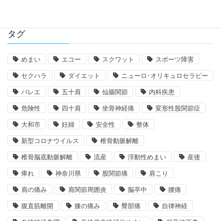
タグ
めまい
エコー
スクワット
スポーツ障害
セクハラ
ダイエット
ニューロ･オリキュロセラピー
バレエ
五十肩
仙腸関節
内科疾患
危険性
四十肩
坐骨神経痛
変形性股関節症
大和市
妊婦
安全性
整体
新型コロナウイルス
椎骨動脈解離
椎骨脳底動脈解離
流産
浮動性めまい
産後
痺れ
神奈川県
股関節痛
肩こり
肩の痛み
肩関節周囲炎
脳卒中
腰痛
腹直筋離開
膝の痛み
臀部痛
自律神経