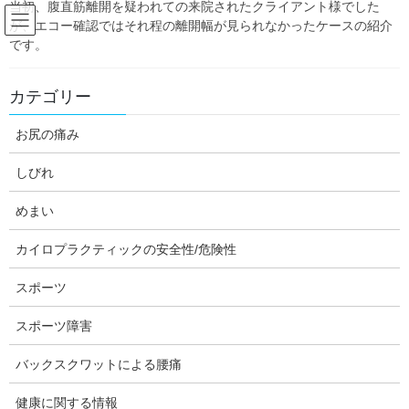
当初、腹直筋離開を疑われての来院されたクライアント様でした
Skip
Skip
が、エコー確認ではそれ程の離開幅が見られなかったケースの紹介
to
to
です。
the
the
content
Navigation
Blog:ダフィーの独り言
カテゴリー
お尻の痛み
HOME
Blog:ダフィーの独り言
カイロプラクティックの安全性/危険性
リスクとベネフィット
しびれ
daffychiro
めまい
カイロプラクティックの安全性/危険性
カイロプラクティックの安全性/危険性
リスクとベネフィット
スポーツ
今までのカイロプラクティックに関する安全性/危険性というテー
スポーツ障害
マで続けてきたシリーズ記事の11弾になります。カイロプラクテ
ィックの首の矯正の危険性は、今までの記事でお伝えしてきた通
バックスクワットによる腰痛
り、世間一般的に考えられていよりも低いということが分かって
きました。
健康に関する情報