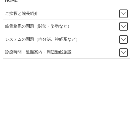
HOME
例えば、こんな一例。
ご挨拶と院長紹介
膝の障害から復帰したばかりの選手に対して、プライオメトリク
筋骨格系の問題（関節・姿勢など）
ス・トレーニング(ジャンプ系のトレーニング）をさせること。
システムの問題（内分泌、神経系など）
プライオメトリクス･トレーニングは瞬発系のトレーニングとして
は効果的ですが(ベネフィット)、膝に対する負担も強くかかります
診療時間・道順案内・周辺遊戯施設
(リスク)。膝の障害からの復帰で間もない選手にとっては､そのこ
とを行うことで受け取る利益より、再び膝を悪くするリスクの方
が高いといえます。
このように、常にリスクとそこから得られる利益を顧みて、本当
にその事を行うことによる利益が、リスクを冒してまでやる必要
があるのかを考えて行動していく必要があります。
当然この場合、リスクはできるだけ低く、ベネフィットはできる
だけ高い事を選択することが肝要です。
そして、カイロプラクティックの施術をする場合、この考え方が
非常に重要です。今その手技を、そのクライアント様に施すこと