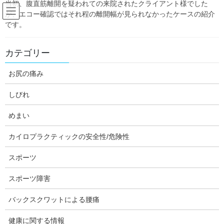
当初、腹直筋離開を疑われての来院されたクライアント様でした
Skip
Skip
が、エコー確認ではそれ程の離開幅が見られなかったケースの紹介
to
to
です。
the
the
content
Navigation
Blog:ダフィーの独り言
カテゴリー
お尻の痛み
HOME
Blog:ダフィーの独り言
未分類
ブログの手直しをします。
しびれ
daffychiro
未分類
めまい
ブログの手直しをします。
カイロプラクティックの安全性/危険性
スポーツ
スポーツ障害
バックスクワットによる腰痛
健康に関する情報