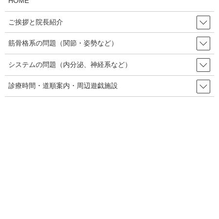
HOME
バーにデータを置いてあったのですが、そのサーバーの運営元が
業務から撤退してしまったので、そのサイトを編集できなくなっ
ご挨拶と院長紹介
てしまったのです。そのサーバー元にお願いして、データを削除
できるならしてもらって、その記事をアップデートして新たに当
筋骨格系の問題（関節・姿勢など）
サイトに加えようかと考えています。
システムの問題（内分泌、神経系など）
ブログは宣伝ツールでもあるので、新年度に合わせて色々手直し
します。ボリュームが増えてまとまり無くなる気もしますが、そ
診療時間・道順案内・周辺遊戯施設
の分バリエーションも増えると思うので、必要と思える記事はサ
イト内検索の窓から探していただけるようお願いします。
では、今回はこの辺で失礼します。
Follow me!