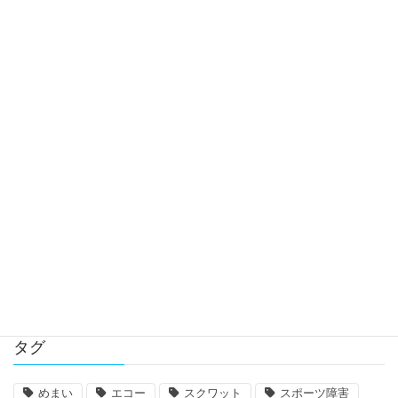
椎骨動脈解離が起きるほどカイロプラクティ
ックの首の矯正で首の骨は動かされるのか？
(2022年度版)
カイロによる椎骨動脈解離リスクの研究の紹
介と予防策
肩の関節唇損傷による痛みとは
タグ
めまい
エコー
スクワット
スポーツ障害