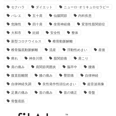
セクハラ
ダイエット
ニューロ･オリキュロセラピー
バレエ
五十肩
仙腸関節
内科疾患
危険性
四十肩
坐骨神経痛
変形性股関節症
大和市
妊婦
安全性
整体
新型コロナウイルス
椎骨動脈解離
椎骨脳底動脈解離
流産
浮動性めまい
産後
痺れ
神奈川県
股関節痛
肩こり
肩の痛み
肩関節周囲炎
脳卒中
腰痛
腹直筋離開
膝の痛み
臀部痛
自律神経
自律神経失調
良性発作性頭位めまい
超音波画像
足裏の痛み
首の痛み
首の矯正
骨盤
骨盤底筋