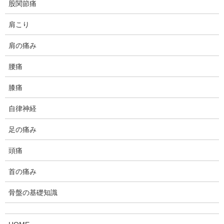
股関節痛
かなり、まとまりの無いブログになりますが、未読の方は目を通
していただけると幸いです。
肩こり
今さら何でその様な面倒くさいことをするのかというと、もう一
肩の痛み
つのサイト＆ブログが全く検索に引っかからなくなったためで
す。以前はそこそこ記事によっては順位が上がっていましたが、
腰痛
今は全然ダメです。
膝痛
グーグルは検索順位を決めるやり方をコロコロ変えるので、何が
原因かはわかりませんが、サイトの構成とか構造に問題があるよ
自律神経
うに思えます。例えるなら、何も考えずに適当に家を建てて、そ
足の痛み
の後必要に迫られて増築増築を重ねたらかなり問題がある建物に
なってしまった、とうような状態になってしまいました。
頭痛
今更いちから全部解いて組み直すっていうのもかなり手間です。
首の痛み
が、せっかく作成した記事をそのまま放置っていうのも勿体無い
ので、移し変えることにしました。
骨盤の基礎知識
他にも２つばかり昔練習がてら作ったホームページが放置してあ
るので、それも統廃合しようかと考えています。１つは無料サー