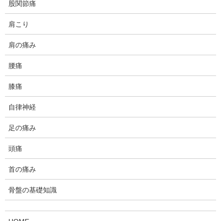
例えば、素早い動きが求めらるスポーツを行っているのに、ゆっ
股関節痛
くりとした動作のトレーニングばかり行っていると、そのスポー
肩こり
ツの運動能力は向上しません。目的に合わせてトレーニング内容
をアジャストしていかなければなりません。
肩の痛み
プライオメトリックス・トレーニングは瞬発的、爆発的な動きを
腰痛
獲得するためのトレーニングです。
膝痛
この運動のメカニズムとしては、ストレッチ・ショートニング・
サイクル(SCC)という機構が働きます。これは、「ゴムを伸ばし
自律神経
て、引っ張った力を離すと縮まる」という現象と同じようなもの
と解釈されます。SCCの機序としては以下の通りです。
足の痛み
①筋肉に強く速く力がかかり、筋は抵抗力を発揮しながらも伸ば
頭痛
される
首の痛み
②筋が伸ばされたことに伸張反射が起こり縮もうとする
骨盤の基礎知識
②腱の弾性エネルギーも加わり、爆発的な筋出力を達成する