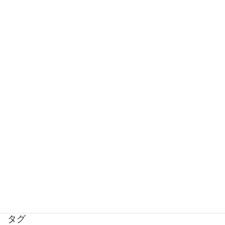
骨盤底筋リリースとセクハラについて
椎骨動脈解離が起きるほどカイロプラクティ
ックの首の矯正で首の骨は動かされるのか？
(2022年度版)
カイロによる椎骨動脈解離リスクの研究の紹
介と予防策
肩の関節唇損傷による痛みとは
タグ