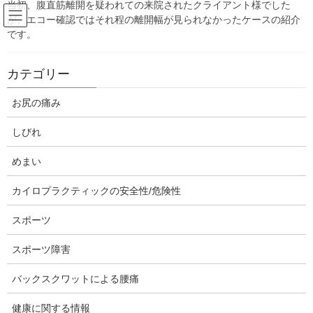
当初、腹直筋離開を疑われての来院されたクライアント様でした
Skip
Skip
が、エコー確認ではそれ程の離開幅が見られなかったケースの紹介
to
to
です。
the
the
content
Navigation
Blog:ダフィーの独り言
カテゴリー
お尻の痛み
HOME
Blog:ダフィーの独り言
スポーツ
下肢のプライオメトリックス・トレーニングを実施するのに必要な筋力の基準値
について
しびれ
めまい
daffychiro
スポーツ
カイロプラクティックの安全性/危険性
下肢のプライオメトリックス・ト
スポーツ
レーニングを実施するのに必要な
スポーツ障害
筋力の基準値について
バックスクワットによる腰痛
健康に関する情報