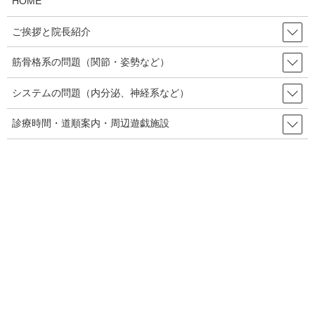
HOME
プライオメトリックの代表的なトレーニングとしては、
ご挨拶と院長紹介
・ボックスジャンプ
筋骨格系の問題（関節・姿勢など）
台の上から飛び降り、着地の瞬間に台上に飛び乗る。
システムの問題（内分泌、神経系など）
・タック・ジャンプ
診療時間・道順案内・周辺遊戯施設
地面からジャンプし、空中で両足抱え込んで、着地したら間髪入
れづに再びジャンプ、の繰り返し。
・シングル・レッグ・ジャンプ
片脚けんけん。出来るだけ高く、遠くにジャンプすること。
などです。上半身のプライオメトリックス・トレーニングもあり
ます。