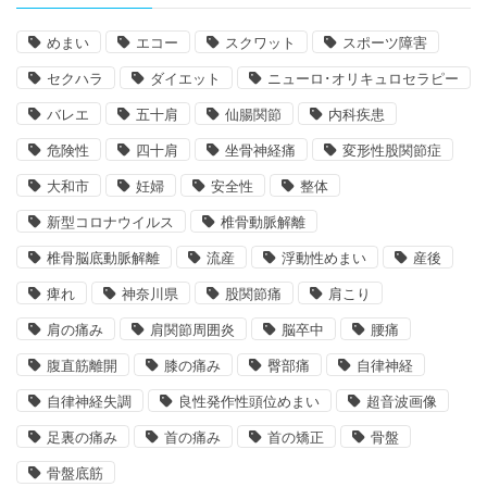
めまい
エコー
スクワット
スポーツ障害
セクハラ
ダイエット
ニューロ･オリキュロセラピー
バレエ
五十肩
仙腸関節
内科疾患
危険性
四十肩
坐骨神経痛
変形性股関節症
大和市
妊婦
安全性
整体
新型コロナウイルス
椎骨動脈解離
椎骨脳底動脈解離
流産
浮動性めまい
産後
痺れ
神奈川県
股関節痛
肩こり
肩の痛み
肩関節周囲炎
脳卒中
腰痛
腹直筋離開
膝の痛み
臀部痛
自律神経
自律神経失調
良性発作性頭位めまい
超音波画像
足裏の痛み
首の痛み
首の矯正
骨盤
骨盤底筋