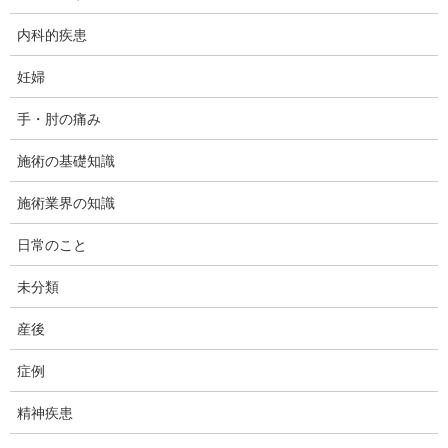
内科的疾患
妊婦
手・肘の痛み
施術の基礎知識
施術業界の知識
日常のこと
未分類
産後
プライオメトリックスとは
症例
精神疾患
体の機能を向上させるためには、「特異性」が必要とされます。