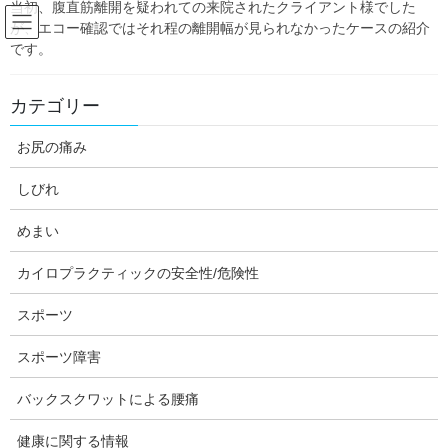
当初、腹直筋離開を疑われての来院されたクライアント様でした
Skip
Skip
が、エコー確認ではそれ程の離開幅が見られなかったケースの紹介
to
to
です。
the
the
content
Navigation
Blog:ダフィーの独り言
カテゴリー
お尻の痛み
HOME
Blog:ダフィーの独り言
未分類
2019年が明けました。
しびれ
daffychiro
未分類
めまい
2019年が明けました。
カイロプラクティックの安全性/危険性
スポーツ
今日は、ダフィーカイロです。
スポーツ障害
いよいよ2019年が明けましたね～。
バックスクワットによる腰痛
今は喪中なので、年頭の挨拶は控えさしていただきます。代わり
に今回は、昨年の年頭に述べた抱負が達成できたのかを反省しつ
健康に関する情報