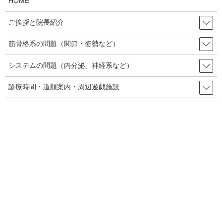
HOME
は、そもそもやる気の無い方は当院にはお越しにならない、とい
うのがあるので普及･拡大できているのか疑問です。1に関しては
ご挨拶と院長紹介
昨年だけでなく、ず～っと当院のテーマでもあるので、今年も同
じですね。
筋骨格系の問題（関節・姿勢など）
2、3に関しては今も模索中です。サービス業ならどこも悩むとこ
システムの問題（内分泌、神経系など）
ろではないでしょうか？本年はこのまま行けば消費税が増税にな
ります。消費の落ち込みは火を見るより明らか。前回の増税時も
診療時間・道順案内・周辺遊戯施設
当院はかなりやられたので、今回もかなり厳しいものになるでし
ょう。早急な対策が必要です。
4に関しても未達成です。本当はケトルベルの大会に出たかったの
ですが、実は昨年度中に左肩を故障してしまい、腕が上がらなく
なってしまったのです。なかなか思いどうりにはいかないもんで
すね。
こうして振り返ると未達のものが多いな…