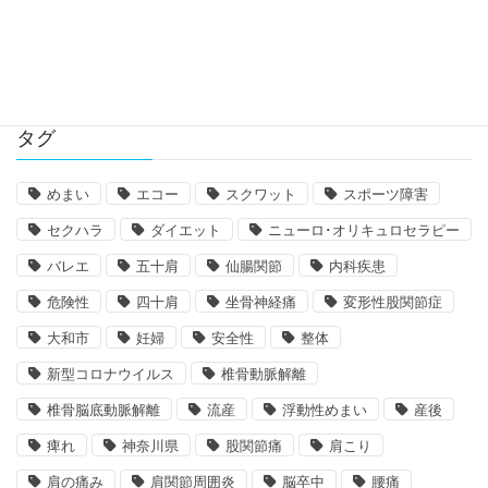
タグ
めまい
エコー
スクワット
スポーツ障害
セクハラ
ダイエット
ニューロ･オリキュロセラピー
バレエ
五十肩
仙腸関節
内科疾患
危険性
四十肩
坐骨神経痛
変形性股関節症
大和市
妊婦
安全性
整体
新型コロナウイルス
椎骨動脈解離
椎骨脳底動脈解離
流産
浮動性めまい
産後
痺れ
神奈川県
股関節痛
肩こり
肩の痛み
肩関節周囲炎
脳卒中
腰痛