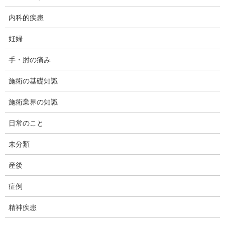
つ、それを踏まえた上で本年度の抱負なんぞを発表してみたいと
思います。
内科的疾患
妊婦
手・肘の痛み
施術の基礎知識
施術業界の知識
日常のこと
未分類
産後
症例
精神疾患
2018年初頭にどんな目標を立てたか思い出してみるとこんな感じ