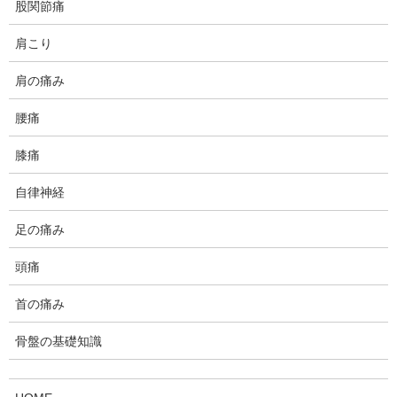
股関節痛
でした。
肩こり
1、より一層、頼りにされる施術院を目指す
肩の痛み
・科学的根拠に基づいた実用的な施術
腰痛
・関節の運動の軌道や、かみ合わの修正に関してさらに深化
・運動療法による継続的な改善を普及・拡大させる
膝痛
2、経済的基盤を安定させる
自律神経
3、グーグルに頼らない宣伝媒体の構築
足の痛み
4、何かの大会に参加する
頭痛
首の痛み
これらが達成したのか、自分自身で省みると…
骨盤の基礎知識
1の科学的根拠に基づく施術や、関節運動の修正手技の習得につい
ては一定の成果が得られていると感じます。運動療法による改善