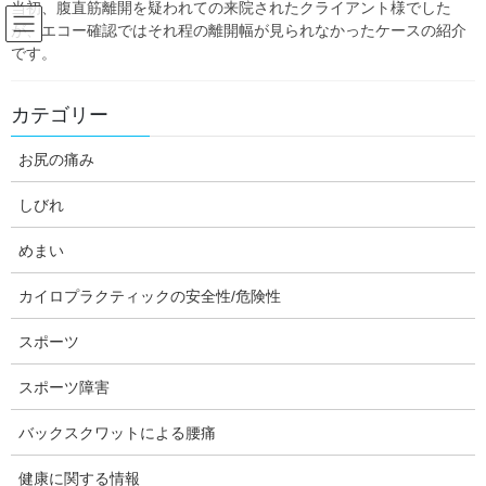
当初、腹直筋離開を疑われての来院されたクライアント様でした
Skip
Skip
が、エコー確認ではそれ程の離開幅が見られなかったケースの紹介
to
to
です。
the
the
content
Navigation
Blog:ダフィーの独り言
カテゴリー
お尻の痛み
HOME
Blog:ダフィーの独り言
症例
咳による肋骨骨折のケース
しびれ
daffychiro
症例
めまい
咳による肋骨骨折のケース
カイロプラクティックの安全性/危険性
スポーツ
スポーツ障害
バックスクワットによる腰痛
健康に関する情報