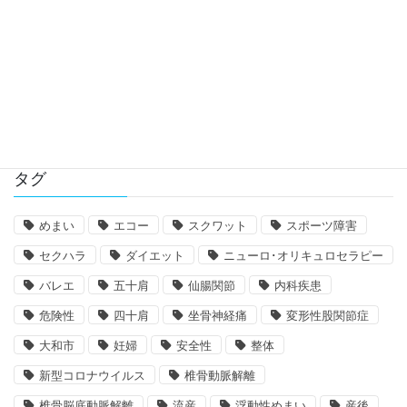
シェロン・テストにおける超早期脈拍変動の
解説
タグ
めまい
エコー
スクワット
スポーツ障害
セクハラ
ダイエット
ニューロ･オリキュロセラピー
バレエ
五十肩
仙腸関節
内科疾患
危険性
四十肩
坐骨神経痛
変形性股関節症
大和市
妊婦
安全性
整体
新型コロナウイルス
椎骨動脈解離
椎骨脳底動脈解離
流産
浮動性めまい
産後