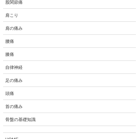
股関節痛
の通院でした。
肩こり
前に気管支炎になり、咳が酷く出るようになったそうです。昨日
も咳が酷く、それ以来脇腹に痛みがあるという事でした。
肩の痛み
肋骨骨折の検査では、介達痛(痛い場所から離れた肋骨の部位に押
腰痛
したり叩いたりして痛みを誘発)を調べるのが一般的にあるのです
が、結構ぼっきりといった骨折でないとよく分からないことが多
膝痛
いです。
自律神経
咳の後の胸の痛みは骨折の可能性があるので、患部は触らないよ
うにし、咳で緊張した腹部や、遠位の肋間筋のリリースを先ず行
足の痛み
います。
頭痛
筋の緊張の場合はこれで和らぐことが多いですが、骨折の場合は
変わらないです。このケースの場合も変わらないので、医療機関
首の痛み
の受診をお勧めしました。後日、ご報告でレントゲンで骨折の確
認がなされました。
骨盤の基礎知識