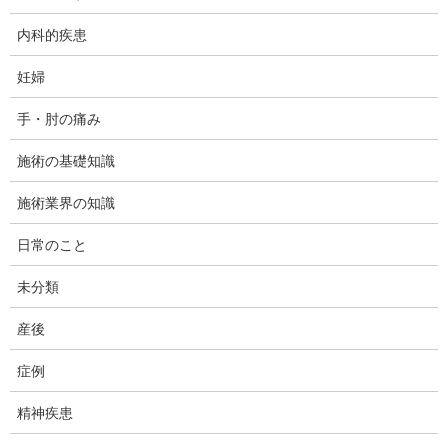
内科的疾患
妊婦
手・肘の痛み
施術の基礎知識
今日は、ダフィーカイロです。
施術業界の知識
今回は、咳による肋骨の骨折のケースについて検討します。
日常のこと
最初にお断りしておくと、骨折はカイロプラクティックの対象外
です。
未分類
産後
当院の例
症例
精神疾患
直近のケースでは、50代男性のクライアント様で、当初は別件で