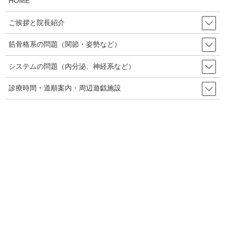
HOME
参考資料
ご挨拶と院長紹介
筋骨格系の問題（関節・姿勢など）
ご参考のためにpubmedより、咳による肋骨骨折の疫学的な報告を
挙げておきます。
システムの問題（内分泌、神経系など）
診療時間・道順案内・周辺遊戯施設
【咳による肋骨骨折/茅ヶ崎市民病院】
【
Cough-induced rib fractures
】
《概要》
咳発症後に胸の痛みを訴えて紹介を受けた患者17名(2008年4
月～2013年12月)をレントゲン撮影、及び場合によってはコ
ンピューター断層撮影を使い分析。14名に肋骨骨折があり、
1カ所の骨折が9人で、複数個所が5人であった。中～下位肋