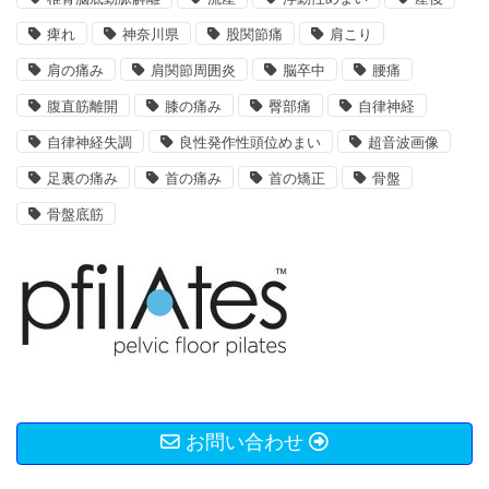
痺れ
神奈川県
股関節痛
肩こり
肩の痛み
肩関節周囲炎
脳卒中
腰痛
腹直筋離開
膝の痛み
臀部痛
自律神経
自律神経失調
良性発作性頭位めまい
超音波画像
足裏の痛み
首の痛み
首の矯正
骨盤
骨盤底筋
お問い合わせ