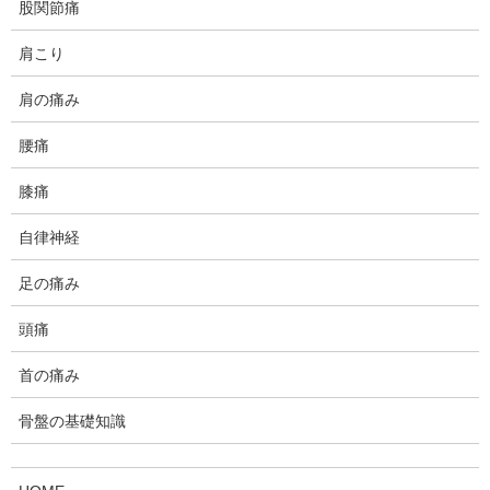
股関節痛
肩こり
腹直筋離開の施術院はどのように選べば良いか？
肩の痛み
腰痛
産後の腹直筋離開があるように見えるが、実はほ
膝痛
ぼ無いに等しかったという症例
自律神経
足の痛み
マッサージガンは効果があるのか？
頭痛
首の痛み
骨盤の基礎知識
筋・関節の炎症回復に関わるビタミン・ミネラ
ル・たんぱく質