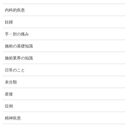
内科的疾患
健康に関する人工甘味料の影響について
妊婦
手・肘の痛み
Dr.キャリックの論文の紹介
施術の基礎知識
施術業界の知識
日常のこと
マスクをすると酸欠になるという噂について
未分類
産後
症例
感染症対策としてのマスクの重要性
精神疾患