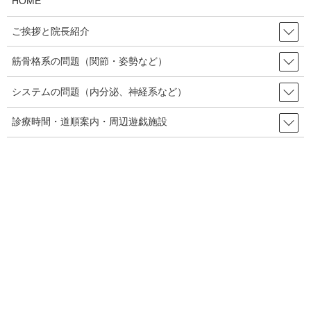
HOME
ご挨拶と院長紹介
頻繁に体のあちこちが痛くなる人のための栄養と
は？
筋骨格系の問題（関節・姿勢など）
システムの問題（内分泌、神経系など）
腹直筋離開を疑ってのご来院のケース
診療時間・道順案内・周辺遊戯施設
お問い合わせ
お名前 (必須)
メールアドレス (必須)