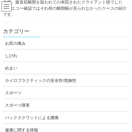
当初、腹直筋離開を疑われての来院されたクライアント様でした
Skip
Skip
が、エコー確認ではそれ程の離開幅が見られなかったケースの紹介
to
to
です。
the
the
content
Navigation
Blog:ダフィーの独り言
カテゴリー
お尻の痛み
HOME
Blog:ダフィーの独り言
禁煙
しびれ
禁煙
めまい
カイロプラクティックの安全性/危険性
施術の基礎知識
スポーツ
禁煙支援
スポーツ障害
今回の記事は以前、他のブログ掲載していたものを転載したもの
です(2014年3月初出)。
バックスクワットによる腰痛
健康に関する情報
最新記事