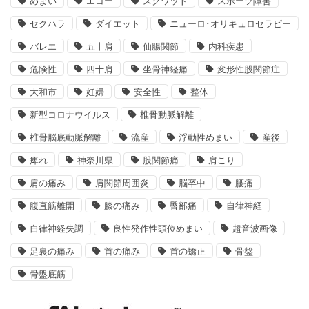
めまい
エコー
スクワット
スポーツ障害
セクハラ
ダイエット
ニューロ･オリキュロセラピー
バレエ
五十肩
仙腸関節
内科疾患
危険性
四十肩
坐骨神経痛
変形性股関節症
大和市
妊婦
安全性
整体
新型コロナウイルス
椎骨動脈解離
椎骨脳底動脈解離
流産
浮動性めまい
産後
痺れ
神奈川県
股関節痛
肩こり
肩の痛み
肩関節周囲炎
脳卒中
腰痛
腹直筋離開
膝の痛み
臀部痛
自律神経
自律神経失調
良性発作性頭位めまい
超音波画像
足裏の痛み
首の痛み
首の矯正
骨盤
骨盤底筋